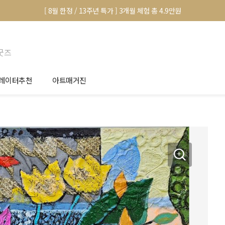
[ 8월 한정 / 13주년 특가 ] 3개월 체험 총 4.9만원
굿즈
레이터추천
아트매거진
안서 신청
전시 정보
품선택 Tip
미술 이야기
림인테리어 Tip
아트 딕셔너리
마별 추천