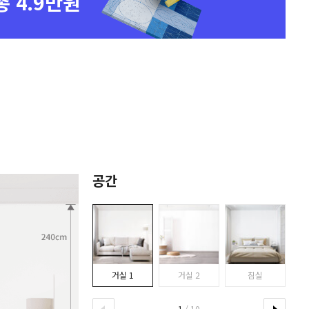
총 4.9만원
공간
거실 1
거실 2
침실
1
/ 10