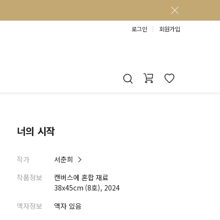
로그인
회원가입
너의 시작
작가
서춘희
작품정보
캔버스에 혼합 재료
38x45cm (8호), 2024
액자정보
액자 있음