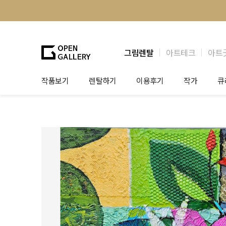
그림렌탈
아트테크
아트
작품보기
렌탈하기
이용후기
작가
큐
그림렌탈
개인 고객
작가소개
제
법인상담
법인 고객
작가공모
작
기프트카드
셀럽 인터뷰
그
테