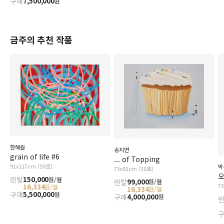
구매
7,500,000
원
금주의 추천 작품
한혜원
송지연
grain of life #6
... of Topping
91x117cm (50호)
박
73x91cm (30호)
오
렌탈
150,000
원/월
렌탈
99,000
원/월
7
16,334
원/월
16,334
원/월
구매
5,500,000
원
구매
4,000,000
원