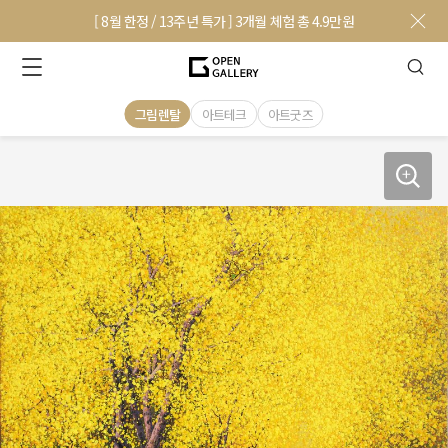
[ 8월 한정 / 13주년 특가 ] 3개월 체험 총 4.9만원
그림렌탈
아트테크
아트굿즈