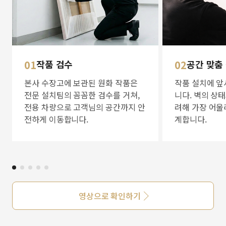
01
작품 검수
02
공간 맞춤
본사 수장고에 보관된 원화 작품은
작품 설치에 앞
전문 설치팀의 꼼꼼한 검수를 거쳐,
니다. 벽의 상
전용 차량으로 고객님의 공간까지 안
려해 가장 어울
전하게 이동합니다.
계합니다.
영상으로 확인하기