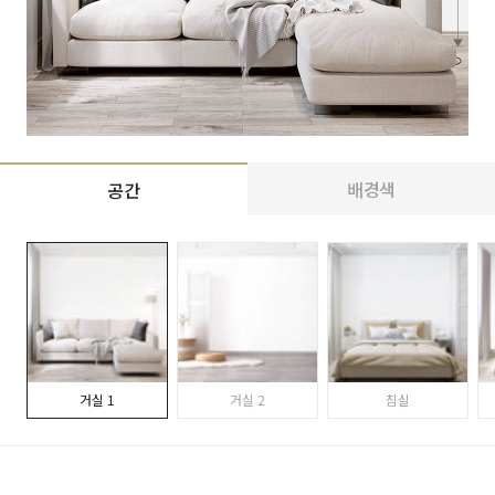
배경색
공간
거실 1
거실 2
침실