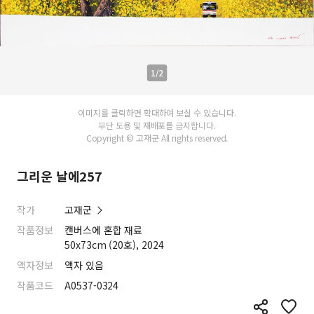
1/2
이미지를 클릭하면 확대하여 보실 수 있습니다.
무단 도용 및 재배포를 금지합니다.
Copyright © 고재군 All rights reserved.
그리운 날에257
작가
고재군
작품정보
캔버스에 혼합 재료
50x73cm (20호), 2024
액자정보
액자 있음
작품코드
A0537-0324