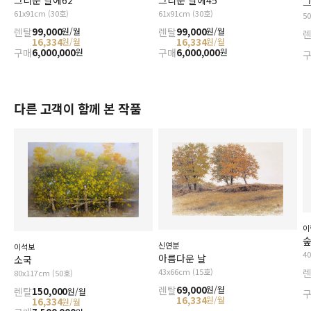
그
61x91cm (30호)
61x91cm (30호)
5
렌탈
99,000
렌탈
99,000
원/월
원/월
16,334
16,334
원/월
원/월
구매
6,000,000
구매
6,000,000
원
원
다른 고객이 함께 본 작품
이
숲
신연분
이석보
4
아름다운 날
소국
43x66cm (15호)
80x117cm (50호)
렌탈
69,000
원/월
렌탈
150,000
원/월
16,334
원/월
16,334
원/월