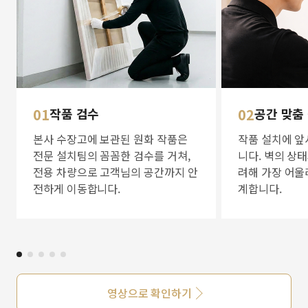
01
작품 검수
02
공간 맞춤
본사 수장고에 보관된 원화 작품은
작품 설치에 앞
전문 설치팀의 꼼꼼한 검수를 거쳐,
니다. 벽의 상
전용 차량으로 고객님의 공간까지 안
려해 가장 어울
전하게 이동합니다.
계합니다.
영상으로 확인하기