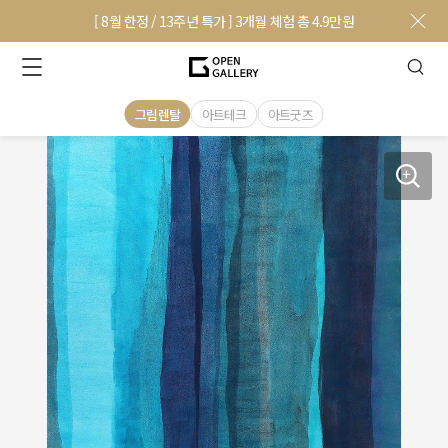
[ 8월 한정 / 13주년 특가 ] 3개월 체험 총 4.9만원
그림렌탈
아트테크
아트굿즈