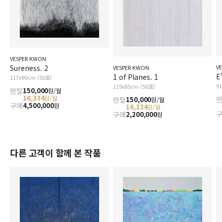
VESPER KWON
V
Sureness. 2
VESPER KWON
E’
1 of Planes. 1
117x90cm (50호)
9
119x85cm (50호)
렌탈
150,000
원/월
16,334
원/월
렌탈
150,000
원/월
구매
4,500,000
원
16,334
원/월
구매
2,200,000
원
다른 고객이 함께 본 작품