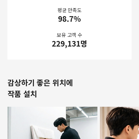
평균 만족도
98.7%
보유 고객 수
229,131명
감상하기 좋은 위치에
작품 설치