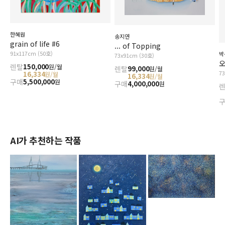
한혜원
송지연
grain of life #6
... of Topping
91x117cm (50호)
박
73x91cm (30호)
오
렌탈
150,000
원/월
렌탈
99,000
원/월
7
16,334
원/월
16,334
원/월
구매
5,500,000
원
구매
4,000,000
원
AI가 추천하는 작품