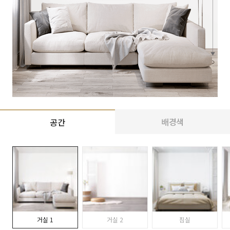
배경색
공간
거실 1
거실 2
침실