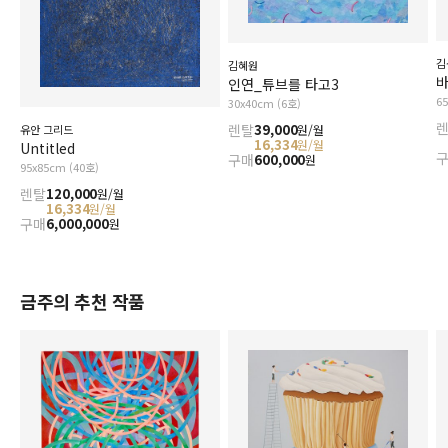
김
김혜원
인연_튜브를 타고3
6
30x40cm (6호)
렌탈
39,000
원/월
유안 그리드
16,334
원/월
Untitled
구매
600,000
원
95x85cm (40호)
렌탈
120,000
원/월
16,334
원/월
구매
6,000,000
원
금주의 추천 작품