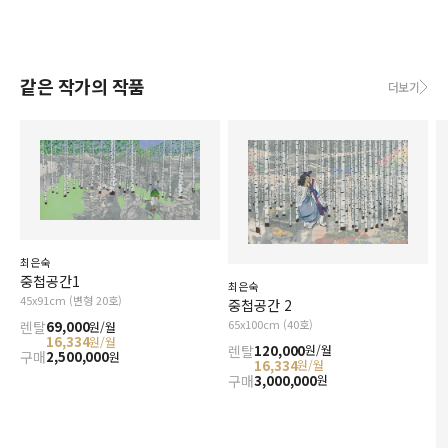
같은 작가의 작품
더보기
최은숙
중첩공간1
최은숙
45x91cm (변형 20호)
중첩공간 2
65x100cm (40호)
렌탈
69,000
원/월
16,334
원/월
렌탈
120,000
원/월
구매
2,500,000
원
16,334
원/월
구매
3,000,000
원