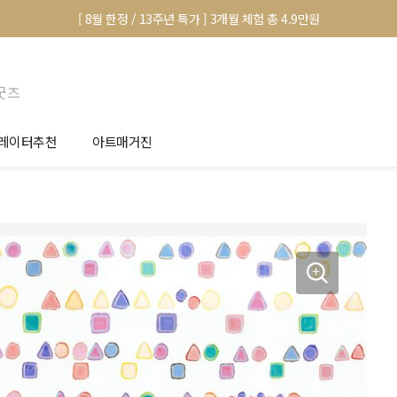
[ 8월 한정 / 13주년 특가 ] 3개월 체험 총 4.9만원
굿즈
레이터추천
아트매거진
안서 신청
전시 정보
품선택 Tip
미술 이야기
림인테리어 Tip
아트 딕셔너리
마별 추천