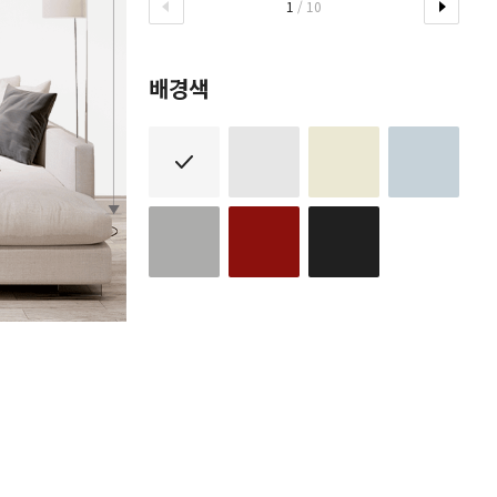
1
/ 10
배경색