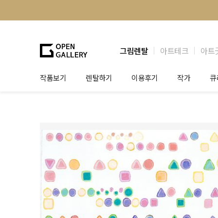
그림렌탈
아트테크
아트
작품보기
렌탈하기
이용후기
작가
큐
그림렌탈
개인 고객
작가소개
제
법인상담
법인 고객
작가공모
작
기프트카드
셀럽 인터뷰
그
테