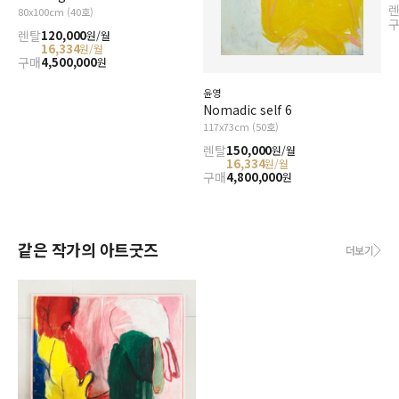
80x100cm (40호)
렌탈
120,000
원/월
16,334
원/월
구매
4,500,000
원
윤영
Nomadic self 6
117x73cm (50호)
렌탈
150,000
원/월
16,334
원/월
구매
4,800,000
원
같은 작가의 아트굿즈
더보기