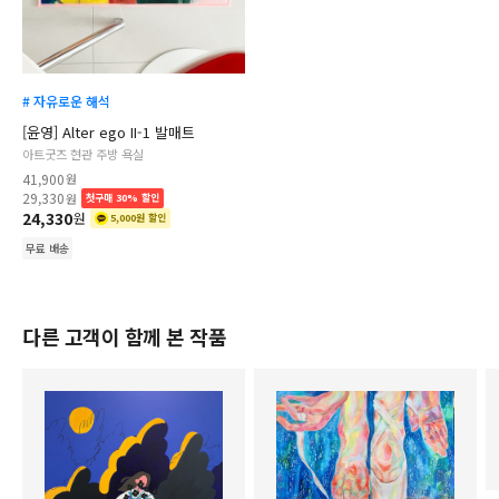
# 자유로운 해석
[윤영] Alter ego II-1 발매트
아트굿즈 현관 주방 욕실
41,900
원
29,330
원
첫구매 30% 할인
24,330
원
5,000원 할인
무료 배송
다른 고객이 함께 본 작품