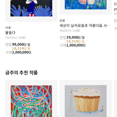
김
p
3
민경
세상의 날카로움과 아름다움 사이에서
시내
46x53cm (10호)
물들다
렌탈
39,000
원/월
70x70cm (30호)
16,334
원/월
렌탈
99,000
원/월
구매
1,000,000
원
16,334
원/월
구매
2,000,000
원
금주의 추천 작품