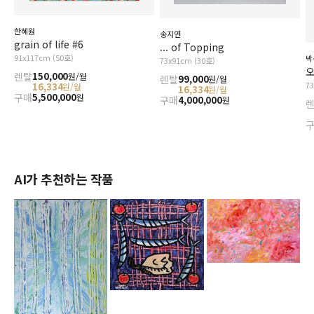
한혜원
송지연
grain of life #6
... of Topping
91x117cm (50호)
박
73x91cm (30호)
오
렌탈
150,000
원/월
렌탈
99,000
원/월
7
16,334
원/월
16,334
원/월
구매
5,500,000
원
구매
4,000,000
원
AI가 추천하는 작품