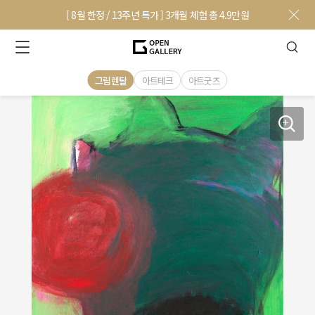
[ 8월 한정 / 13주년 특가 ] 3개월 체험 총 4.9만원
그림렌탈
아트테크
아트굿즈