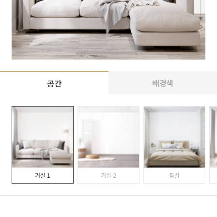
배경색
공간
거실 1
거실 2
침실