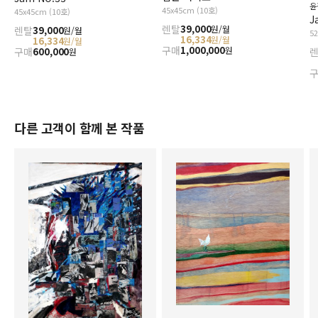
윤
45x45cm (10호)
45x45cm (10호)
J
렌탈
39,000
원/월
렌탈
39,000
원/월
5
16,334
원/월
16,334
원/월
구매
1,000,000
원
구매
600,000
원
다른 고객이 함께 본 작품