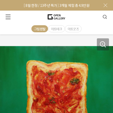
[ 8월 한정 / 13주년 특가 ] 3개월 체험 총 4.9만원
그림렌탈
아트테크
아트굿즈