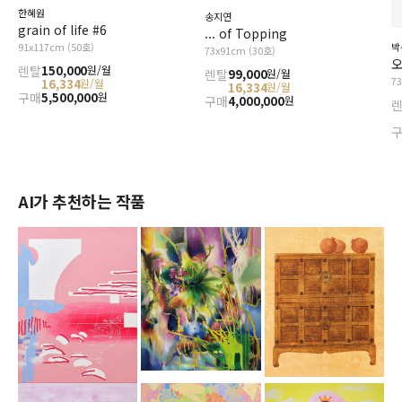
한혜원
송지연
grain of life #6
... of Topping
91x117cm (50호)
박
73x91cm (30호)
오
렌탈
150,000
원/월
렌탈
99,000
원/월
7
16,334
원/월
16,334
원/월
구매
5,500,000
원
구매
4,000,000
원
AI가 추천하는 작품