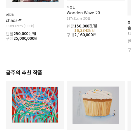
이정민
Wooden Wave 20
이자희
117x91cm (50호)
chaos-벽
정
렌탈
150,000
원/월
163x112cm (100호)
16,334
원/월
1
렌탈
250,000
원/월
구매
2,160,000
원
구매
25,000,000
원
금주의 추천 작품