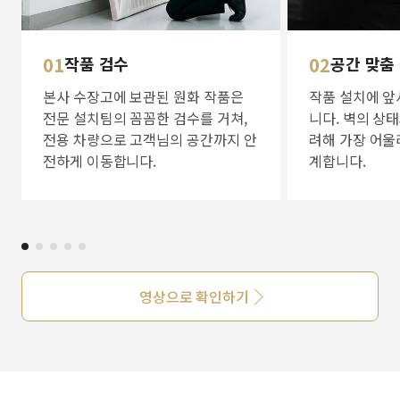
01
작품 검수
02
공간 맞춤
본사 수장고에 보관된 원화 작품은
작품 설치에 앞
전문 설치팀의 꼼꼼한 검수를 거쳐,
니다. 벽의 상
전용 차량으로 고객님의 공간까지 안
려해 가장 어울
전하게 이동합니다.
계합니다.
영상으로 확인하기