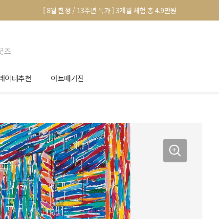
[ 8월 한정 / 13주년 특가 ] 3개월 체험 총 4.9만원
굿즈
레이터추천
아트매거진
안서 신청
전시 정보
품선택 Tip
미술 이야기
림인테리어 Tip
아트 딕셔너리
마별 추천