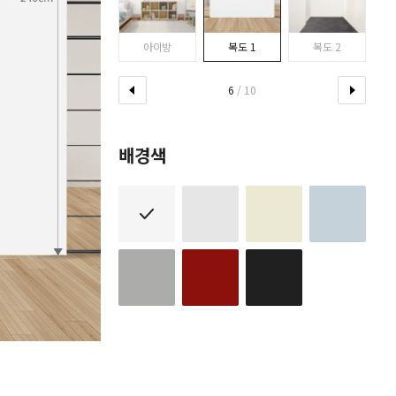
다이닝룸
아이방
복도 1
복도 2
6
/ 10
배경색