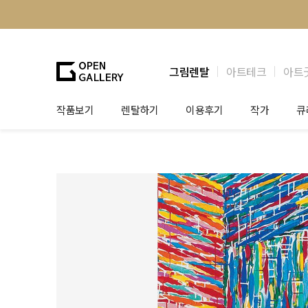
그림렌탈
아트테크
아트
작품보기
렌탈하기
이용후기
작가
큐
그림렌탈
개인 고객
작가소개
제
법인상담
법인 고객
작가공모
작
기프트카드
셀럽 인터뷰
그
테