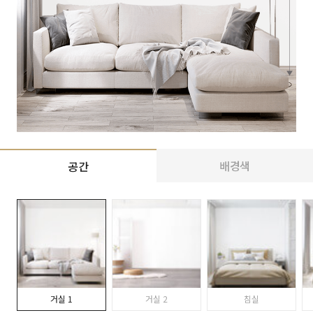
배경색
공간
거실 1
거실 2
침실