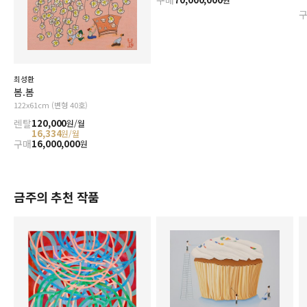
구매
최성환
봄.봄
122x61cm (변형 40호)
렌탈
120,000
원/월
16,334
원/월
구매
16,000,000
원
금주의 추천 작품