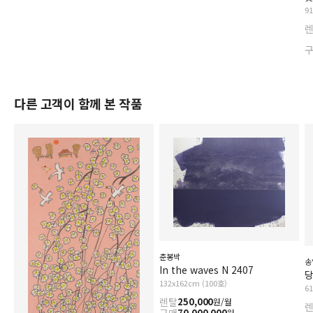
9
다른 고객이 함께 본 작품
춘봉박
송
In the waves N 2407
당
132x162cm (100호)
6
렌탈
250,000
원/월
70,000,000
원