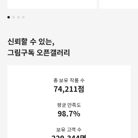
신뢰할 수 있는,
그림구독 오픈갤러리
총 보유 작품 수
74,211점
평균 만족도
98.7%
보유 고객 수
229,344명