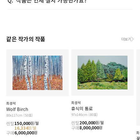
작품은 언제 설치 가능한가요?
같은 작가의 작품
더보기
최성석
최성석
휴식의 통로
Wolf Birch
97x146cm (80호)
80x117cm (50호)
렌탈
200,000
원/월
렌탈
150,000
원/월
구매
8,000,000
원
16,334
원/월
구매
6,000,000
원
최