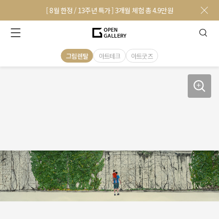
[ 8월 한정 / 13주년 특가 ] 3개월 체험 총 4.9만원
그림렌탈
아트테크
아트굿즈