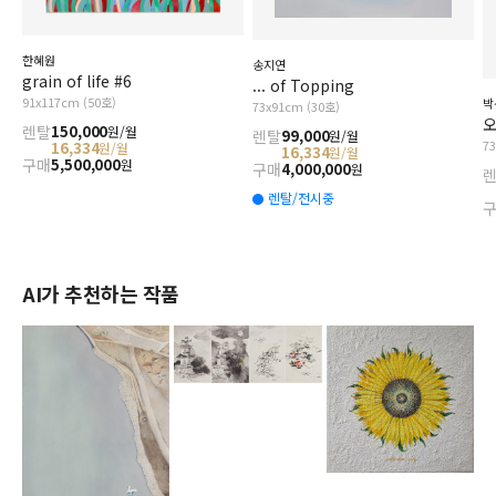
한혜원
송지연
grain of life #6
... of Topping
91x117cm (50호)
박
73x91cm (30호)
오
렌탈
150,000
원/월
렌탈
99,000
원/월
7
16,334
원/월
16,334
원/월
구매
5,500,000
원
구매
4,000,000
원
렌탈/전시중
AI가 추천하는 작품