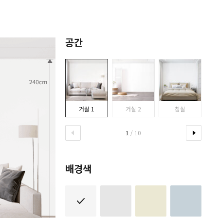
공간
거실 1
거실 2
침실
1
/ 10
배경색