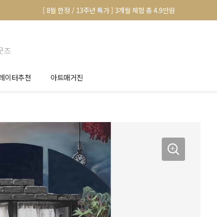
[ 8월 한정 / 13주년 특가 ] 3개월 체험 총 4.9만원
굿즈
레이터추천
아트매거진
안서 신청
전시 정보
품선택 Tip
미술 이야기
림인테리어 Tip
아트 딕셔너리
마별 추천