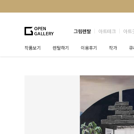
그림렌탈
아트테크
아트
작품보기
렌탈하기
이용후기
작가
큐
그림렌탈
개인 고객
작가소개
제
법인상담
법인 고객
작가공모
작
기프트카드
셀럽 인터뷰
그
테