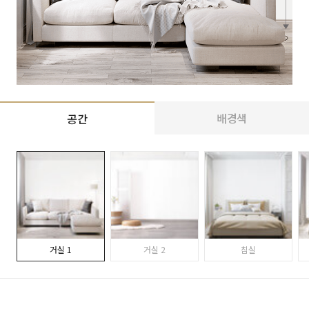
배경색
공간
거실 1
거실 2
침실