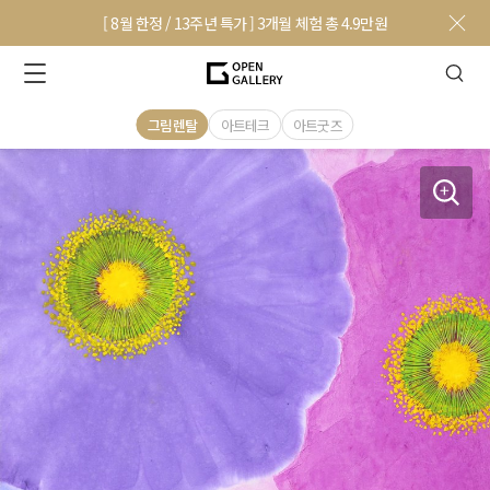
[ 8월 한정 / 13주년 특가 ] 3개월 체험 총 4.9만원
그림렌탈
아트테크
아트굿즈