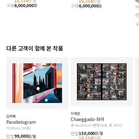
딱
16,334
원/월
16,334
원/월
구매
6,000,000
원
구매
6,000,000
원
5
다른 고객이 함께 본 작품
이세은
김자혜
Chaeggado-자아
Parallelogram
총 91x121cm (변형 60호, 총 2피스)
73x91cm (30호)
렌탈
150,000
원/월
렌탈
99,000
원/월
16,334
원/월