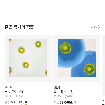
같은 작가의 작품
더보기
권인수
권인수
딱 반하는 순간
딱 반하는 순간
60x60cm (20호)
60x60cm (20호)
권
렌탈
69,000
원/월
렌탈
69,000
원/월