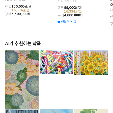
73x91cm (30호)
오
렌탈
150,000
원/월
렌탈
99,000
원/월
7
16,334
원/월
16,334
원/월
구매
5,500,000
원
구매
4,000,000
원
렌탈/전시중
AI가 추천하는 작품