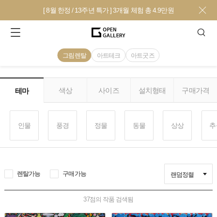
[ 8월 한정 / 13주년 특가 ] 3개월 체험 총 4.9만원
그림렌탈
아트테크
아트굿즈
색상
사이즈
설치형태
구매가격
테마
인물
풍경
정물
동물
상상
추
렌탈가능
구매가능
랜덤정렬
37
점의 작품 검색됨