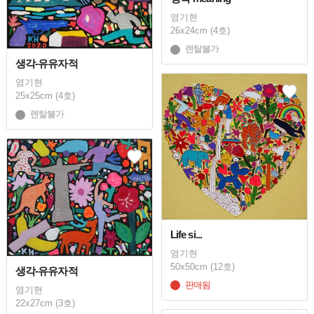
염기현
26x24cm (4호)
렌탈불가
생각-유유자적
염기현
25x25cm (4호)
렌탈불가
Life si...
염기현
50x50cm (12호)
생각-유유자적
판매됨
염기현
22x27cm (3호)