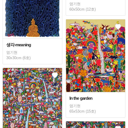
염기현
60x50cm (12호)
생각-meaning
염기현
30x30cm (6호)
In the garden
염기현
65x53cm (15호)