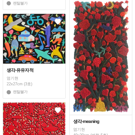
렌탈불가
생각-유유자적
염기현
22x27cm (3호)
렌탈불가
생각-meaning
염기현