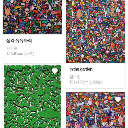
생각-유유자적
염기현
117x91cm (50호)
In the garden
염기현
162x130cm (100호)