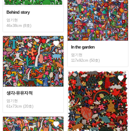
Behind story
염기현
46x38cm (8호)
In the garden
염기현
117x92cm (50호)
생각-유유자적
염기현
61x73cm (20호)