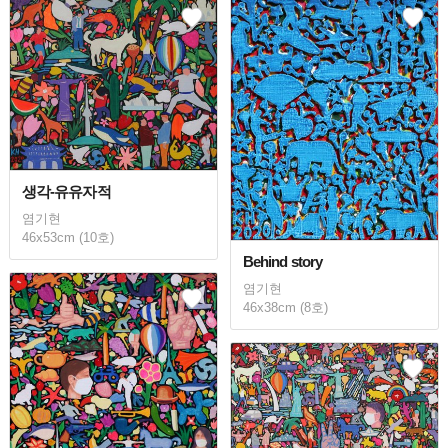
생각-유유자적
염기현
46x53cm (10호)
Behind story
염기현
46x38cm (8호)