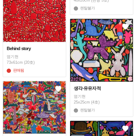
40x20cm (변형 5호)
렌탈불가
Behind story
염기현
73x61cm (20호)
판매됨
생각-유유자적
염기현
25x25cm (4호)
렌탈불가