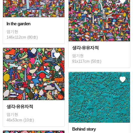
In the garden
염기현
146x112cm (80호)
생각-유유자적
염기현
91x117cm (50호)
생각-유유자적
염기현
46x53cm (10호)
Behind story