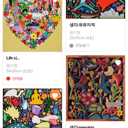
생각-유유자적
염기현
25x25cm (4호)
렌탈불가
Life si...
염기현
50x50cm (12호)
판매됨
생각-meaning