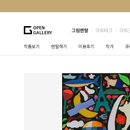
그림렌탈
아트테크
아트
작품보기
렌탈하기
이용후기
작가
큐
그림렌탈
개인 고객
작가소개
제
법인상담
법인 고객
작가공모
작
기프트카드
셀럽 인터뷰
그
테