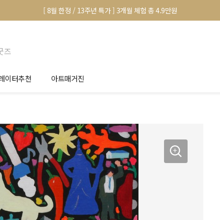
[ 8월 한정 / 13주년 특가 ] 3개월 체험 총 4.9만원
굿즈
레이터추천
아트매거진
안서 신청
전시 정보
품선택 Tip
미술 이야기
림인테리어 Tip
아트 딕셔너리
마별 추천