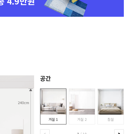
총 4.9만원
공간
거실 1
거실 2
침실
1
/ 10