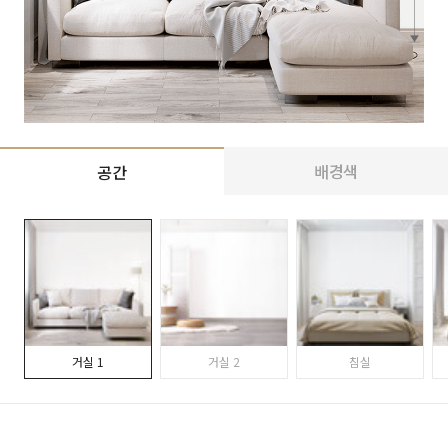
배경색
공간
거실 1
거실 2
침실