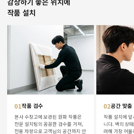
감상하기 좋은 위치에
작품 설치
01
작품 검수
02
공간 맞춤
본사 수장고에 보관된 원화 작품은
작품 설치에 앞
전문 설치팀의 꼼꼼한 검수를 거쳐,
니다. 벽의 상
전용 차량으로 고객님의 공간까지 안
려해 가장 어울