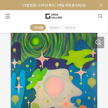
[ 8월 한정 / 13주년 특가 ] 3개월 체험 총 4.9만원
그림렌탈
아트테크
아트굿즈