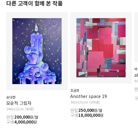
다른 고객이 함께 본 작품
박
a
9
조금희
Another space 19
손다현
163x131cm (100호)
모순적 그림자
146x112cm (80호)
렌탈
250,000
원/월
구매
18,000,000
원
렌탈
200,000
원/월
구매
4,000,000
원