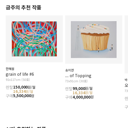
금주의 추천 작품
한혜원
송지연
grain of life #6
... of Topping
91x117cm (50호)
박
73x91cm (30호)
오
렌탈
150,000
원/월
렌탈
99,000
원/월
7
16,334
원/월
16,334
원/월
구매
5,500,000
원
구매
4,000,000
원