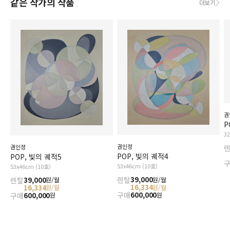
같은 작가의 작품
더보기
권
P
3
권인정
권인정
POP, 빛의 궤적4
POP, 빛의 궤적5
53x46cm (10호)
53x46cm (10호)
렌탈
39,000
렌탈
39,000
원/월
원/월
16,334
16,334
원/월
원/월
구매
600,000
구매
600,000
원
원