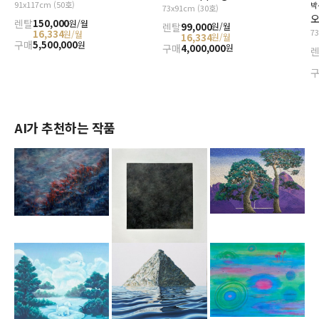
91x117cm (50호)
박
73x91cm (30호)
오
렌탈
150,000
원/월
렌탈
99,000
원/월
7
16,334
원/월
16,334
원/월
구매
5,500,000
원
구매
4,000,000
원
AI가 추천하는 작품