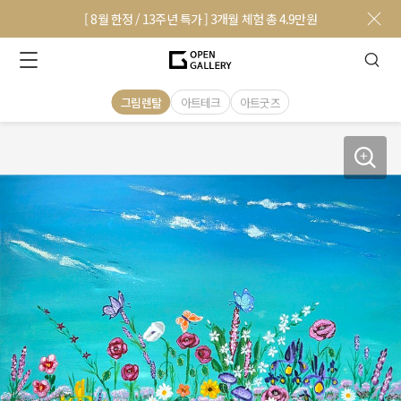
[ 8월 한정 / 13주년 특가 ] 3개월 체험 총 4.9만원
그림렌탈
아트테크
아트굿즈