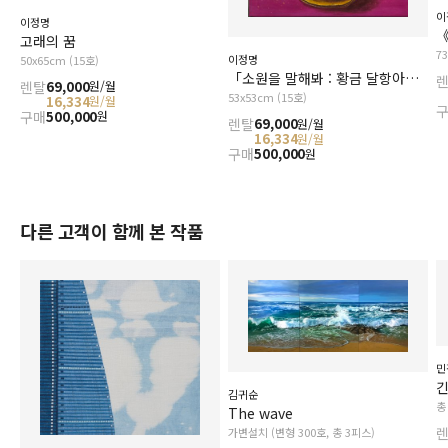
이
이정명
《
고래의 꿈
7
이정명
50x65cm (15호)
「소원을 말해봐 : 황금 달항아리」
렌탈
69,000
원/월
53x53cm (15호)
16,334
원/월
구매
500,000
원
렌탈
69,000
원/월
16,334
원/월
구매
500,000
원
다른 고객이 함께 본 작품
민
김귀순
총
The wave
가변설치 (변형 300호, 총 3피스)