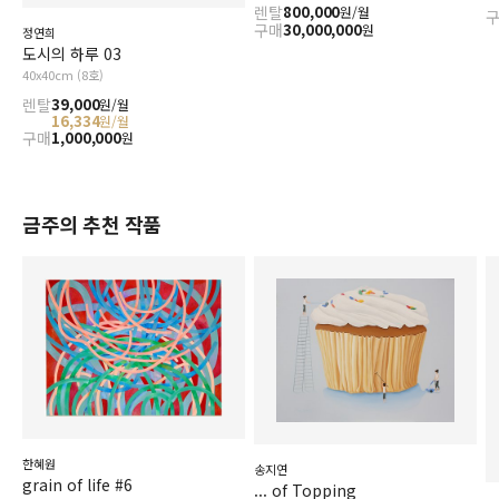
렌탈
800,000
원/월
구매
30,000,000
원
정연희
도시의 하루 03
40x40cm (8호)
렌탈
39,000
원/월
16,334
원/월
구매
1,000,000
원
금주의 추천 작품
한혜원
송지연
grain of life #6
... of Topping