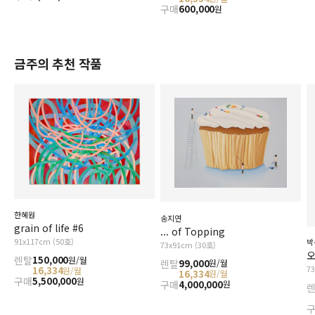
구매
600,000
원
금주의 추천 작품
한혜원
송지연
grain of life #6
... of Topping
91x117cm (50호)
박
73x91cm (30호)
오
렌탈
150,000
원/월
렌탈
99,000
원/월
7
16,334
원/월
16,334
원/월
구매
5,500,000
원
구매
4,000,000
원