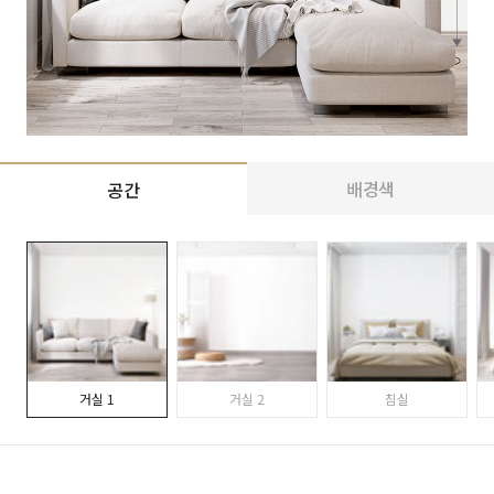
배경색
공간
거실 1
거실 2
침실