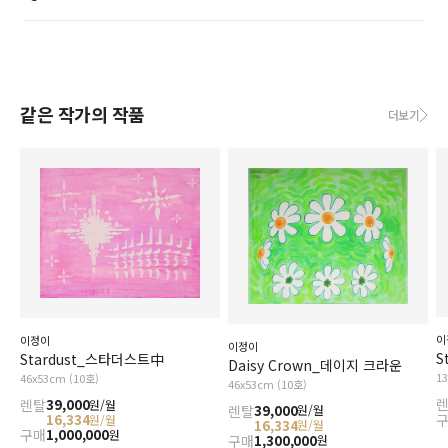
같은 작가의 작품
더보기
이
이정이
이정이
S
Stardust_스타더스트中
Daisy Crown_데이지 크라운
1
46x53cm (10호)
46x53cm (10호)
렌탈
39,000
원/월
렌탈
39,000
원/월
16,334
원/월
16,334
원/월
구매
1,000,000
원
구매
1,300,000
원