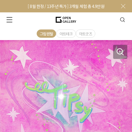
[ 8월 한정 / 13주년 특가 ] 3개월 체험 총 4.9만원
그림렌탈
아트테크
아트굿즈