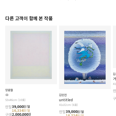
다른 고객이 함께 본 작품
김
거
4
양운철
ㅁ
김민진
untitled
53x46cm (10호)
41x32cm (6호)
렌탈
39,000
원/월
16,334
원/월
렌탈
39,000
원/월
구매
2,000,000
원
16,334
원/월