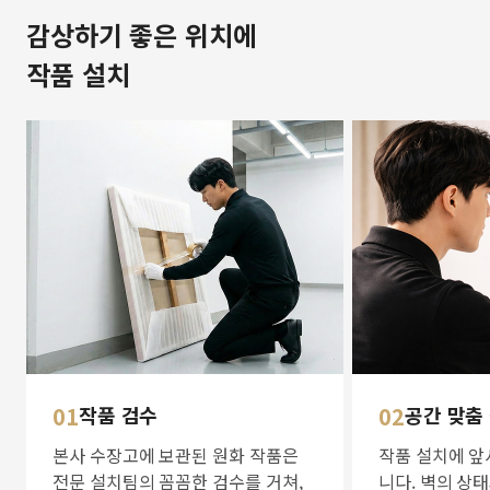
감상하기 좋은 위치에
작품 설치
01
작품 검수
02
공간 맞춤
본사 수장고에 보관된 원화 작품은
작품 설치에 앞
전문 설치팀의 꼼꼼한 검수를 거쳐,
니다. 벽의 상