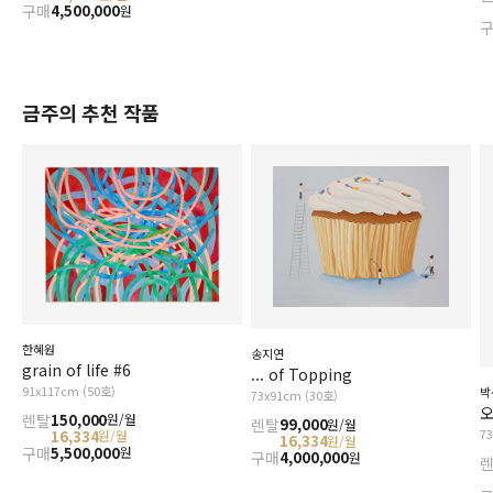
구매
4,500,000
원
금주의 추천 작품
한혜원
송지연
grain of life #6
... of Topping
91x117cm (50호)
박
73x91cm (30호)
오
렌탈
150,000
원/월
렌탈
99,000
원/월
7
16,334
원/월
16,334
원/월
구매
5,500,000
원
구매
4,000,000
원