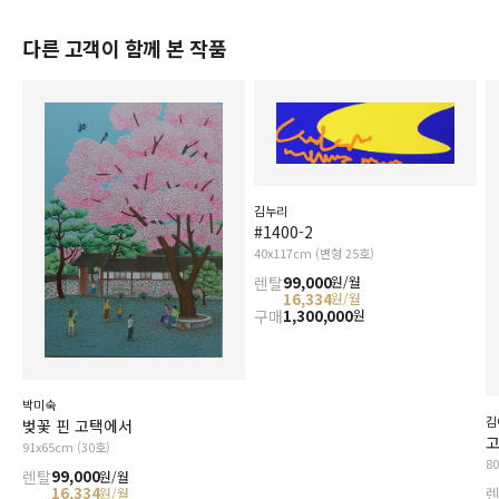
다른 고객이 함께 본 작품
김누리
#1400-2
40x117cm (변형 25호)
렌탈
99,000
원/월
16,334
원/월
구매
1,300,000
원
박미숙
김
벚꽃 핀 고택에서
고
91x65cm (30호)
8
렌탈
99,000
원/월
16,334
원/월