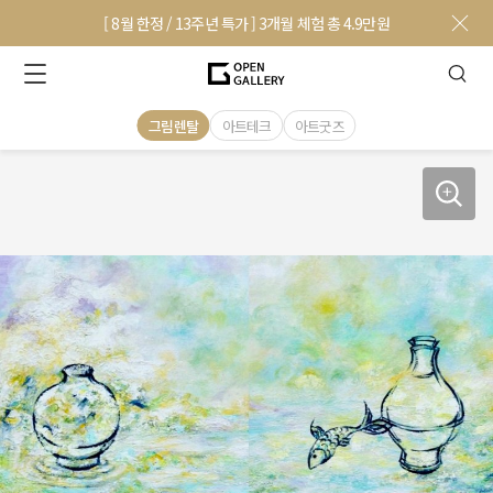
[ 8월 한정 / 13주년 특가 ] 3개월 체험 총 4.9만원
그림렌탈
아트테크
아트굿즈