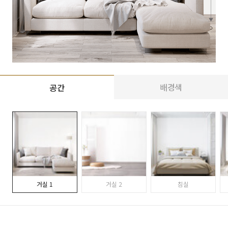
배경색
공간
거실 1
거실 2
침실