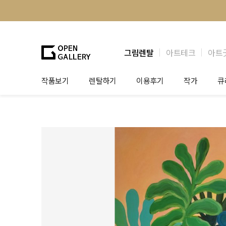
그림렌탈
아트테크
아트
작품보기
렌탈하기
이용후기
작가
큐
그림렌탈
개인 고객
작가소개
제
법인상담
법인 고객
작가공모
작
기프트카드
셀럽 인터뷰
그
테