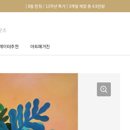
[ 8월 한정 / 13주년 특가 ] 3개월 체험 총 4.9만원
굿즈
레이터추천
아트매거진
안서 신청
전시 정보
품선택 Tip
미술 이야기
림인테리어 Tip
아트 딕셔너리
마별 추천