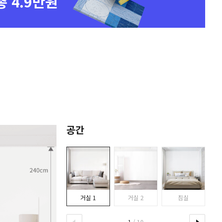
총 4.9만원
공간
거실 1
거실 2
침실
1
/ 10