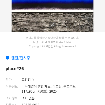
1/3
이미지를 클릭하면 확대하여 보실 수 있습니다.
무단 도용 및 재배포를 금지합니다.
Copyright © 로칸킴 All rights reserved.
렌탈/전시중
place#26
작가
로칸킴
작품정보
나무패널에 혼합 재료, 아크릴, 콘크리트
117x90cm (50호), 2025
액자정보
액자 없음
작품코드
A2635-0010