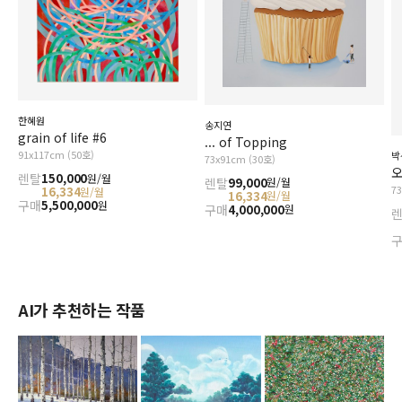
한혜원
송지연
grain of life #6
... of Topping
91x117cm (50호)
박
73x91cm (30호)
오
렌탈
150,000
원/월
렌탈
99,000
원/월
7
16,334
원/월
16,334
원/월
구매
5,500,000
원
구매
4,000,000
원
AI가 추천하는 작품