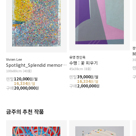
정
M
유영 천인옥
Vivien Lee
3
수행 : 꽃 피우기
Spotlight_Splendid memories
45x38cm (8호)
100x80cm (40호)
렌탈
39,000
원/월
렌탈
120,000
원/월
16,334
원/월
16,334
원/월
구매
2,000,000
원
구매
20,000,000
원
금주의 추천 작품