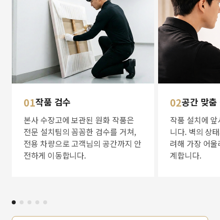
01
작품 검수
02
공간 맞춤
본사 수장고에 보관된 원화 작품은
작품 설치에 앞
전문 설치팀의 꼼꼼한 검수를 거쳐,
니다. 벽의 상
전용 차량으로 고객님의 공간까지 안
려해 가장 어울
전하게 이동합니다.
계합니다.