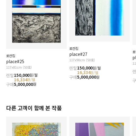
로칸킴
로
place#27
로칸킴
p
117x90cm (50호)
place#25
1
117x81cm (50호)
렌탈
150,000
원/월
16,334
원/월
렌탈
150,000
원/월
구매
5,000,000
원
16,334
원/월
구매
5,000,000
원
다른 고객이 함께 본 작품