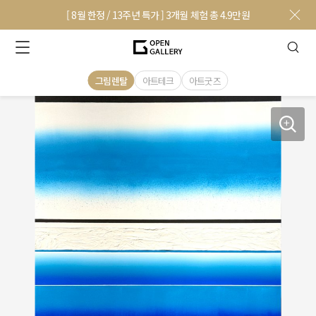
[ 8월 한정 / 13주년 특가 ] 3개월 체험 총 4.9만원
그림렌탈
아트테크
아트굿즈