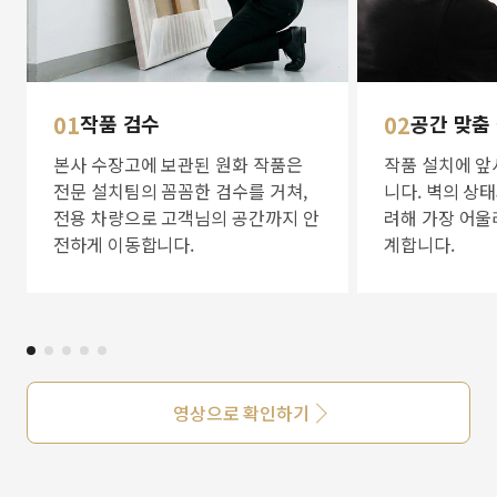
01
작품 검수
02
공간 맞춤
본사 수장고에 보관된 원화 작품은
작품 설치에 앞
전문 설치팀의 꼼꼼한 검수를 거쳐,
니다. 벽의 상
전용 차량으로 고객님의 공간까지 안
려해 가장 어울
전하게 이동합니다.
계합니다.
영상으로 확인하기