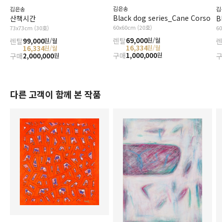
김은송
김은송
김
Black dog series_Cane Corso
산책시간
B
60x60cm (20호)
73x73cm (30호)
6
렌탈
69,000
원/월
렌탈
99,000
원/월
16,334
원/월
16,334
원/월
구매
1,000,000
원
구매
2,000,000
원
다른 고객이 함께 본 작품