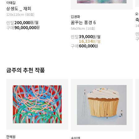
이태길
상생도 _ 재회
오
120x110cm (80호)
김경화
축
꿈꾸는 풍경 6
렌탈
200,000
원/월
1
구매
90,000,000
원
54x39cm (10호)
렌탈
39,000
원/월
16,334
원/월
구매
600,000
원
금주의 추천 작품
한혜원
송지연