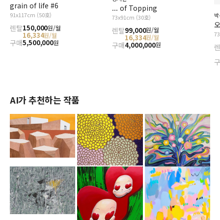
grain of life #6
... of Topping
91x117cm (50호)
박
73x91cm (30호)
오
렌탈
150,000
원/월
렌탈
99,000
원/월
7
16,334
원/월
16,334
원/월
구매
5,500,000
원
구매
4,000,000
원
AI가 추천하는 작품