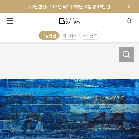
[ 8월 한정 / 13주년 특가 ] 3개월 체험 총 4.9만원
그림렌탈
아트테크
아트굿즈