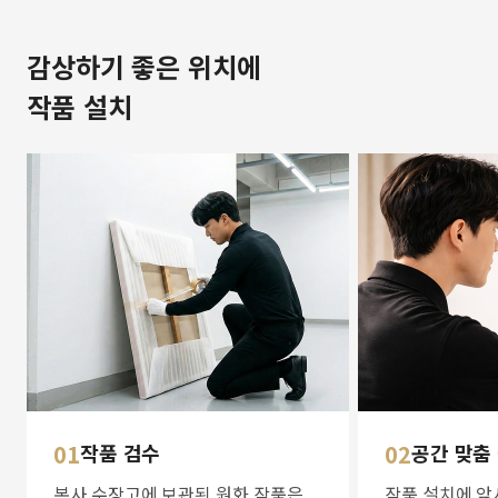
감상하기 좋은 위치에
작품 설치
01
작품 검수
02
공간 맞춤
본사 수장고에 보관된 원화 작품은
작품 설치에 앞