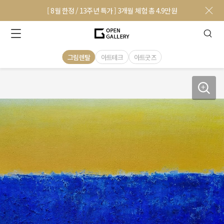
[ 8월 한정 / 13주년 특가 ] 3개월 체험 총 4.9만원
그림렌탈
아트테크
아트굿즈