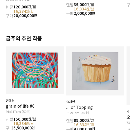
렌탈
39,000
원/월
렌탈
120,000
원/월
16,334
원/월
16,334
원/월
구매
2,000,000
원
구매
20,000,000
원
금주의 추천 작품
한혜원
송지연
grain of life #6
... of Topping
91x117cm (50호)
박
73x91cm (30호)
오
렌탈
150,000
원/월
렌탈
99,000
원/월
7
16,334
원/월
16,334
원/월
구매
5,500,000
원
구매
4,000,000
원