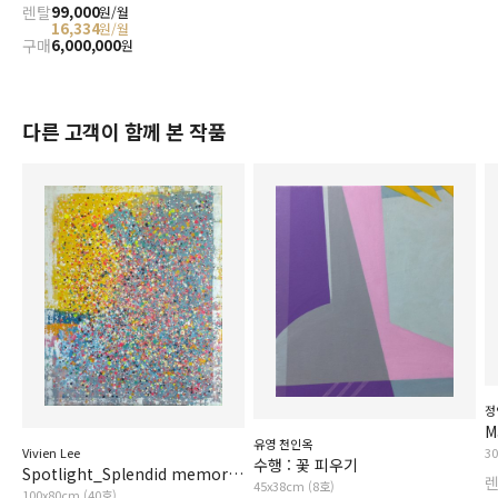
렌탈
99,000
원/월
16,334
원/월
구매
6,000,000
원
다른 고객이 함께 본 작품
정
M
유영 천인옥
Vivien Lee
3
수행 : 꽃 피우기
Spotlight_Splendid memories
45x38cm (8호)
100x80cm (40호)