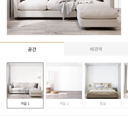
배경색
공간
거실 1
거실 2
침실