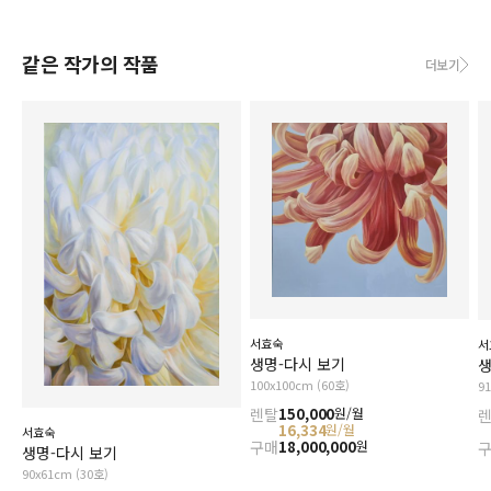
같은 작가의 작품
더보기
서효숙
서
생명-다시 보기
생
100x100cm (60호)
9
렌탈
150,000
원/월
16,334
원/월
서효숙
구매
18,000,000
원
생명-다시 보기
90x61cm (30호)