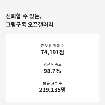
신뢰할 수 있는,
그림구독 오픈갤러리
총 보유 작품 수
74,191점
평균 만족도
98.7%
보유 고객 수
229,135명