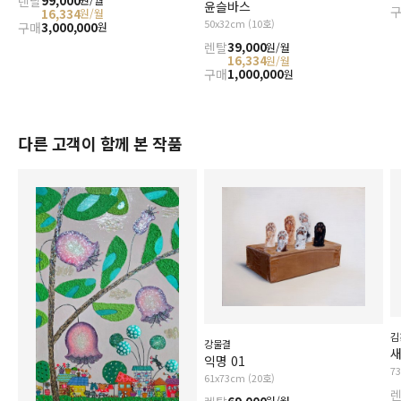
렌탈
99,000
윤슬바스
16,334
원/월
50x32cm (10호)
구매
3,000,000
원
렌탈
39,000
원/월
16,334
원/월
구매
1,000,000
원
다른 고객이 함께 본 작품
김
강물결
새
익명 01
7
61x73cm (20호)
원/월