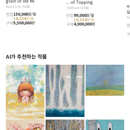
grain of life #6
... of Topping
91x117cm (50호)
박
73x91cm (30호)
오
렌탈
150,000
원/월
렌탈
99,000
원/월
7
16,334
원/월
16,334
원/월
구매
5,500,000
원
구매
4,000,000
원
AI가 추천하는 작품