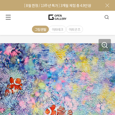
[ 8월 한정 / 13주년 특가 ] 3개월 체험 총 4.9만원
그림렌탈
아트테크
아트굿즈