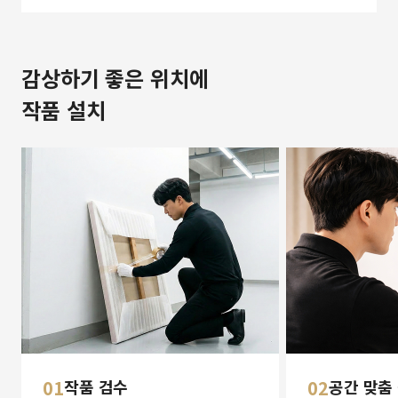
감상하기 좋은 위치에
작품 설치
01
작품 검수
02
공간 맞춤