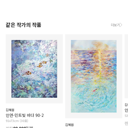
같은 작가의 작품
더보기
김
인
김혜원
인연-민트빛 바다 90-2
5
91x73cm (30호)
김혜원
원/월