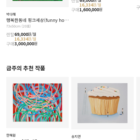
렌탈
69,000
16,334
원/월
구매
1,600,000
원
박다해
행복한동네 핑크세상(funny home)
73x50cm (20호)
렌탈
69,000
원/월
16,334
원/월
구매
3,000,000
원
금주의 추천 작품
한혜원
송지연