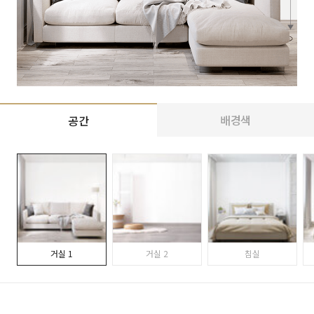
배경색
공간
거실 1
거실 2
침실