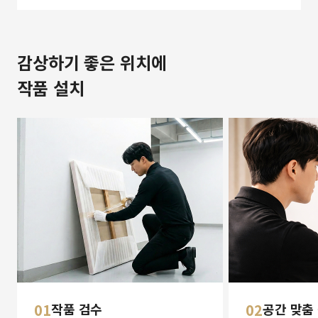
감상하기 좋은 위치에
작품 설치
01
작품 검수
02
공간 맞춤