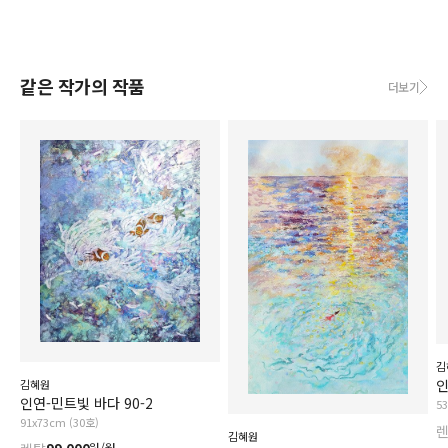
같은 작가의 작품
더보기
김
인
김혜원
인연-민트빛 바다 90-2
5
91x73cm (30호)
김혜원
원/월