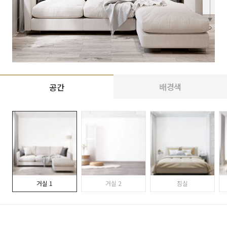
배경색
공간
거실 1
거실 2
침실