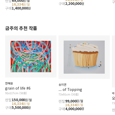
렌탈
69,000
원/월
구매
2,200,000
원
16,334
원/월
구매
1,400,000
원
금주의 추천 작품
한혜원
송지연
grain of life #6
... of Topping
91x117cm (50호)
박
73x91cm (30호)
오
렌탈
150,000
원/월
렌탈
99,000
원/월
7
16,334
원/월
16,334
원/월
구매
5,500,000
원
구매
4,000,000
원