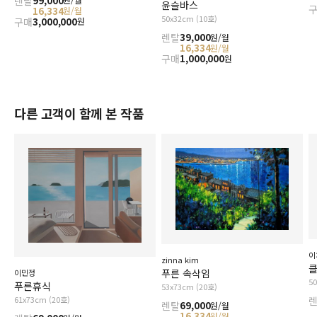
렌탈
99,000
윤슬바스
16,334
원/월
50x32cm (10호)
구매
3,000,000
원
렌탈
39,000
원/월
16,334
원/월
구매
1,000,000
원
다른 고객이 함께 본 작품
이
zinna kim
푸른 속삭임
이민정
5
푸른휴식
53x73cm (20호)
61x73cm (20호)
렌탈
69,000
원/월
16,334
원/월