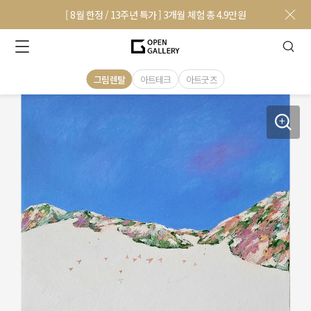
[ 8월 한정 / 13주년 특가 ] 3개월 체험 총 4.9만원
그림렌탈
아트테크
아트굿즈