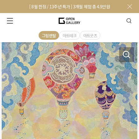
[ 8월 한정 / 13주년 특가 ] 3개월 체험 총 4.9만원
그림렌탈
아트테크
아트굿즈