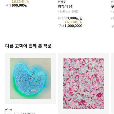
16,334
원/월
현경주
현
구매
900,000
원
향하여 (4)
향
46x46cm (10호)
4
렌탈
39,000
원/월
16,334
원/월
구매
1,000,000
원
다른 고객이 함께 본 작품
한수희