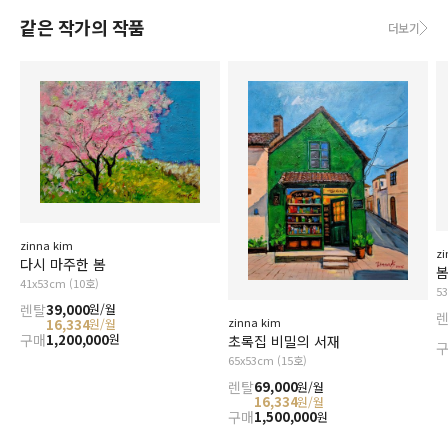
같은 작가의 작품
더보기
zinna kim
zi
다시 마주한 봄
봄
41x53cm (10호)
5
렌탈
39,000
원/월
zinna kim
16,334
원/월
구매
1,200,000
원
초록집 비밀의 서재
65x53cm (15호)
렌탈
69,000
원/월
16,334
원/월
구매
1,500,000
원