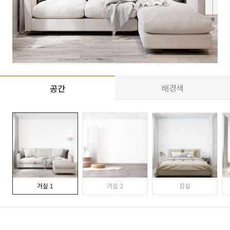
배경색
공간
거실 1
거실 2
침실