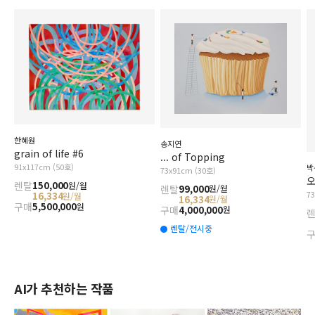
한혜원
송지연
grain of life #6
... of Topping
91x117cm (50호)
박
73x91cm (30호)
오
렌탈
150,000
원/월
렌탈
99,000
원/월
7
16,334
원/월
16,334
원/월
구매
5,500,000
원
구매
4,000,000
원
렌탈/전시중
AI가 추천하는 작품