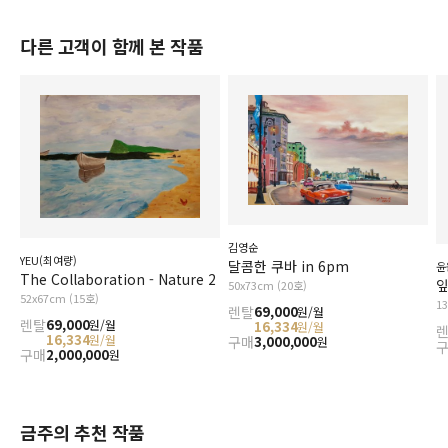
다른 고객이 함께 본 작품
김영순
YEU(최여량)
달콤한 쿠바 in 6pm
윤
The Collaboration - Nature 2
잎
50x73cm (20호)
52x67cm (15호)
1
렌탈
69,000
원/월
렌탈
69,000
원/월
16,334
원/월
16,334
원/월
구매
3,000,000
원
구매
2,000,000
원
금주의 추천 작품