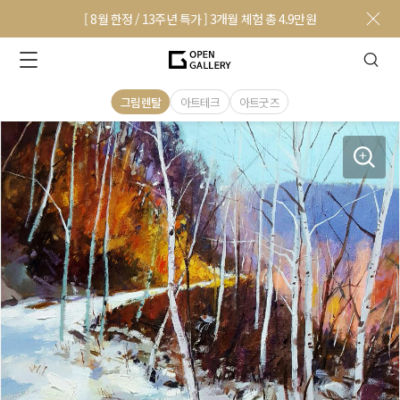
[ 8월 한정 / 13주년 특가 ] 3개월 체험 총 4.9만원
그림렌탈
아트테크
아트굿즈