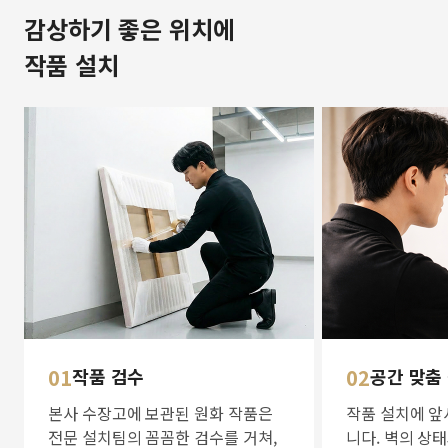
감상하기 좋은 위치에
작품 설치
01
작품 검수
02
공간 맞춤
본사 수장고에 보관된 원화 작품은
작품 설치에 앞
전문 설치팀의 꼼꼼한 검수를 거쳐,
니다. 벽의 상