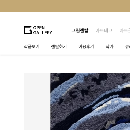
그림렌탈
아트테크
아트
작품보기
렌탈하기
이용후기
작가
큐
그림렌탈
개인 고객
작가소개
제
법인상담
법인 고객
작가공모
작
기프트카드
셀럽 인터뷰
그
테