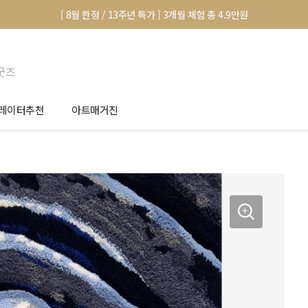
[ 8월 한정 / 13주년 특가 ] 3개월 체험 총 4.9만원
굿즈
레이터추천
아트매거진
안서 신청
전시 정보
품선택 Tip
미술 이야기
림인테리어 Tip
아트 딕셔너리
마별 추천