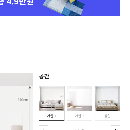
총 4.9만원
공간
거실 1
거실 2
침실
1
/ 10