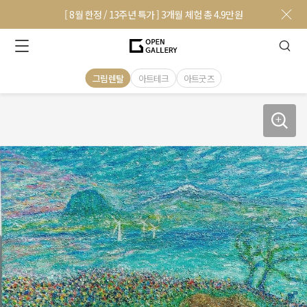
[ 8월 한정 / 13주년 특가 ] 3개월 체험 총 4.9만원
그림렌탈
아트테크
아트굿즈