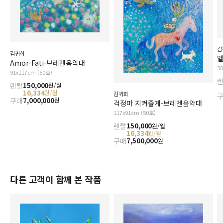
김
김귀희
엘
Amor-Fati-브레멘음악대
5
91x117cm (50호)
렌탈
150,000
원/월
16,334
원/월
김귀희
구매
7,000,000
원
걱정마 지켜줄게-브레멘음악대
117x91cm (50호)
렌탈
150,000
원/월
16,334
원/월
구매
7,500,000
원
다른 고객이 함께 본 작품