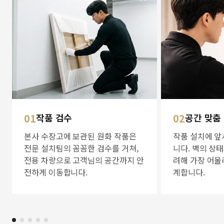
01
작품 검수
02
공간 맞춤
본사 수장고에 보관된 원화 작품은
작품 설치에 앞
전문 설치팀의 꼼꼼한 검수를 거쳐,
니다. 벽의 상
전용 차량으로 고객님의 공간까지 안
려해 가장 어울
전하게 이동합니다.
계합니다.