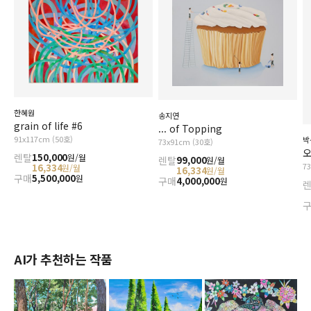
한혜원
송지연
grain of life #6
... of Topping
91x117cm (50호)
박
73x91cm (30호)
오
렌탈
150,000
원/월
렌탈
99,000
원/월
7
16,334
원/월
16,334
원/월
구매
5,500,000
원
구매
4,000,000
원
AI가 추천하는 작품