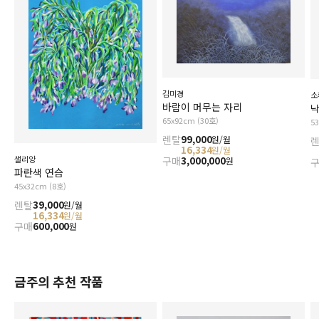
김미경
소
바람이 머무는 자리
낙
65x92cm (30호)
5
렌탈
99,000
원/월
16,334
원/월
샐리양
구매
3,000,000
원
파란색 연습
45x32cm (8호)
렌탈
39,000
원/월
16,334
원/월
구매
600,000
원
금주의 추천 작품