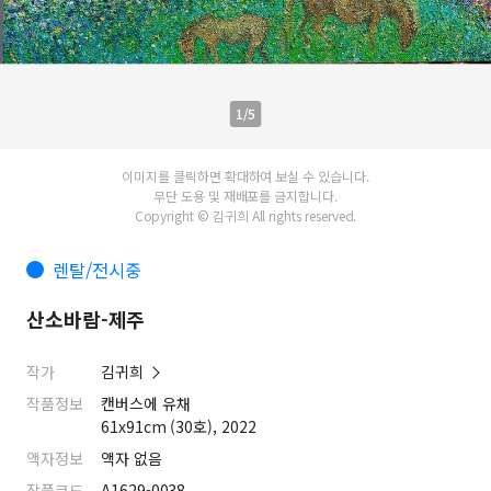
1/5
이미지를 클릭하면 확대하여 보실 수 있습니다.
무단 도용 및 재배포를 금지합니다.
Copyright © 김귀희 All rights reserved.
렌탈/전시중
산소바람-제주
작가
김귀희
작품정보
캔버스에 유채
61x91cm (30호), 2022
액자정보
액자 없음
작품코드
A1629-0038