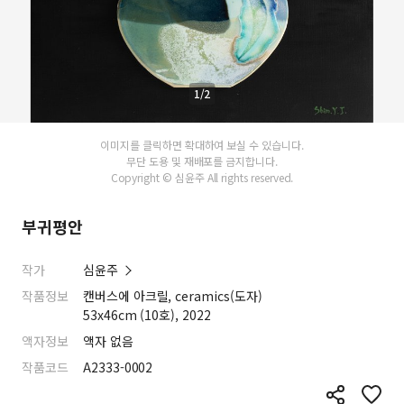
1/2
이미지를 클릭하면 확대하여 보실 수 있습니다.
무단 도용 및 재배포를 금지합니다.
Copyright © 심윤주 All rights reserved.
부귀평안
작가
심윤주
작품정보
캔버스에 아크릴, ceramics(도자)
53x46cm (10호), 2022
액자정보
액자 없음
작품코드
A2333-0002