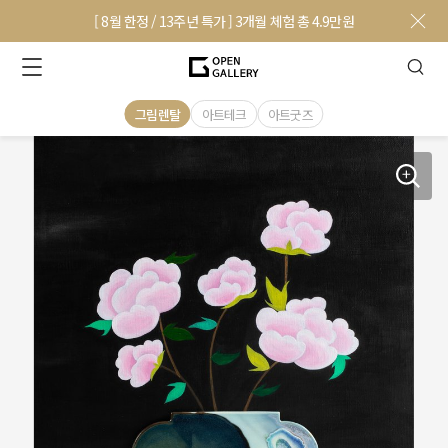
[ 8월 한정 / 13주년 특가 ] 3개월 체험 총 4.9만원
그림렌탈
아트테크
아트굿즈