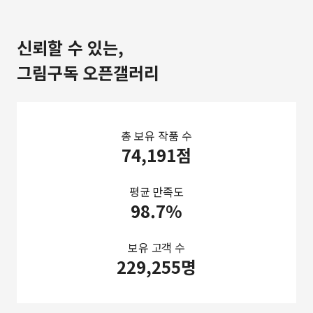
신뢰할 수 있는,
그림구독 오픈갤러리
총 보유 작품 수
74,191점
평균 만족도
98.7%
보유 고객 수
229,255명