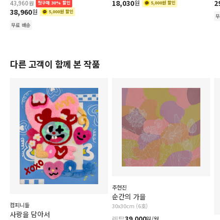
18,030
2
43,960
원
원
첫구매 30% 할인
5,000원 할인
38,960
원
5,000원 할인
무
무료 배송
다른 고객이 함께 본 작품
주현진
순간의 가을
컴피니들
30x30cm (6호)
사랑을 담아서
렌탈
39,000
원/월