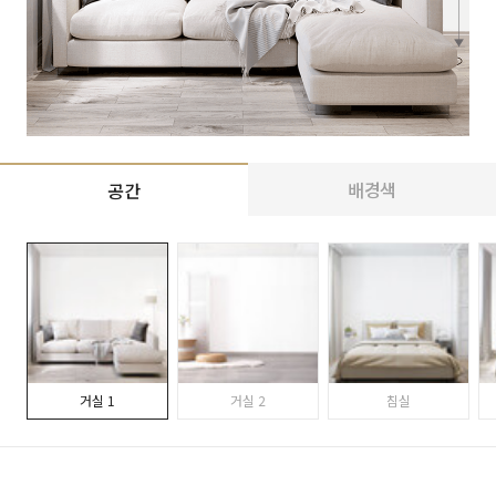
배경색
공간
거실 1
거실 2
침실