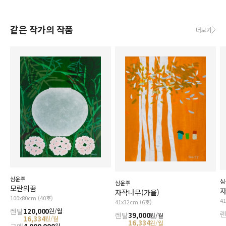
같은 작가의 작품
더보기
심윤주
심
심윤주
모란의꿈
자
자작나무(가을)
100x80cm (40호)
4
41x32cm (6호)
렌탈
120,000
원/월
렌탈
39,000
원/월
16,334
원/월
16,334
원/월
원