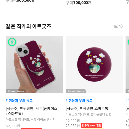
구매
4,000,000
구매
700,000
원
같은 작가의 아트굿즈
더보기
# 행운과 부의 통로
# 행운과 부의 통로
#
[심윤주] 부귀평안, 세트(폰케이스
[심윤주] 부귀평안 스마트톡
[
+스마트톡)
아트굿즈 맥세이프 휴대폰홀더 원형
아
아트굿즈 맥세이프 투명 아이폰 갤럭시
32,900
원
4
23,030
3
62,800
원
원
첫구매 30% 할인