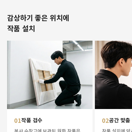
감상하기 좋은 위치에
작품 설치
01
작품 검수
02
공간 맞춤
본사 수장고에 보관된 원화 작품은
작품 설치에 앞