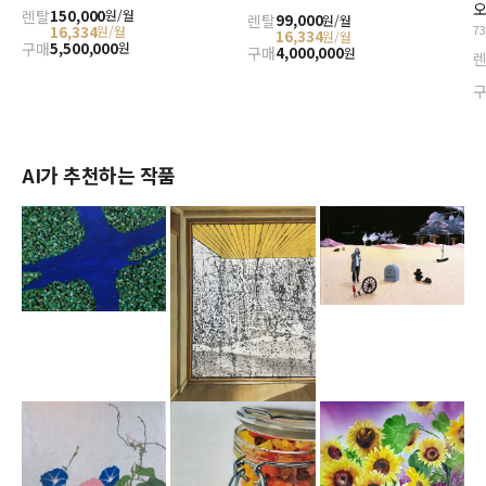
오
렌탈
150,000
원/월
렌탈
99,000
원/월
7
16,334
원/월
16,334
원/월
구매
5,500,000
원
구매
4,000,000
원
AI가 추천하는 작품