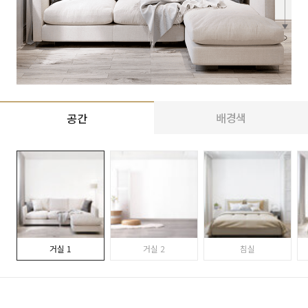
배경색
공간
거실 1
거실 2
침실