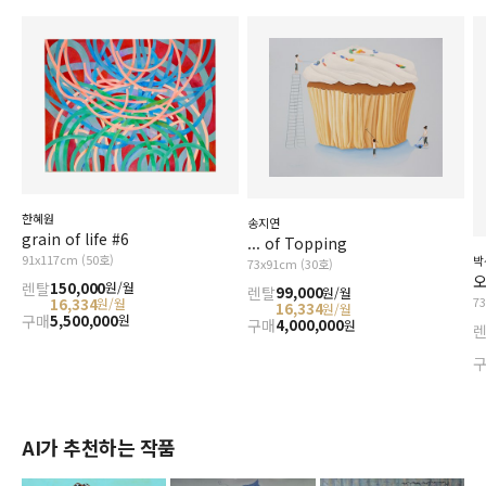
한혜원
송지연
grain of life #6
... of Topping
91x117cm (50호)
박
73x91cm (30호)
오
렌탈
150,000
원/월
렌탈
99,000
원/월
7
16,334
원/월
16,334
원/월
구매
5,500,000
원
구매
4,000,000
원
AI가 추천하는 작품