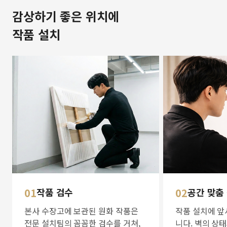
감상하기 좋은 위치에
작품 설치
01
작품 검수
02
공간 맞춤
본사 수장고에 보관된 원화 작품은
작품 설치에 앞
전문 설치팀의 꼼꼼한 검수를 거쳐,
니다. 벽의 상