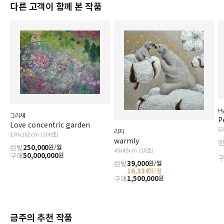
다른 고객이 함께 본 작품
H
그리새
P
Love concentric garden
5
리지
130x162cm (100호)
warmly
렌탈
250,000
원/월
45x45cm (10호)
구매
50,000,000
원
렌탈
39,000
원/월
16,334
원/월
구매
1,500,000
원
금주의 추천 작품