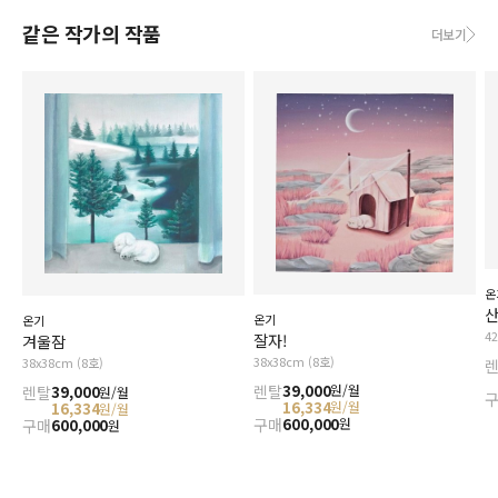
같은 작가의 작품
더보기
온
산
온기
온기
4
잘자!
겨울잠
38x38cm (8호)
38x38cm (8호)
렌탈
39,000
원/월
렌탈
39,000
원/월
16,334
원/월
16,334
원/월
구매
600,000
원
구매
600,000
원