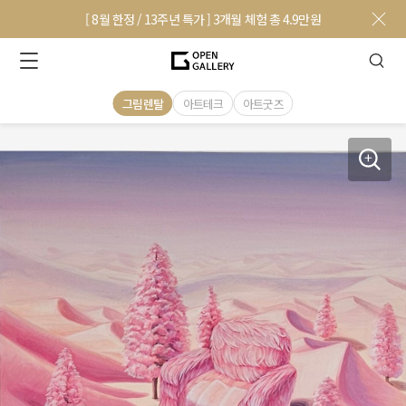
[ 8월 한정 / 13주년 특가 ] 3개월 체험 총 4.9만원
그림렌탈
아트테크
아트굿즈