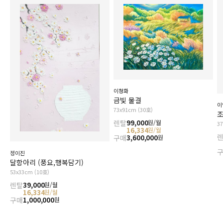
이청화
금빛 물결
이
73x91cm (30호)
조
렌탈
99,000
원/월
3
16,334
원/월
구매
3,600,000
원
정이진
달항아리 (풍요,행복담기)
53x33cm (10호)
렌탈
39,000
원/월
16,334
원/월
구매
1,000,000
원