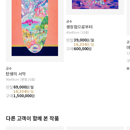
긍수
생장점으로부터
45x45cm (10호)
렌탈
39,000
원/월
긍
16,334
원/월
구매
600,000
원
1
긍수
탄생의 서막
90x45cm (변형 20호)
렌탈
69,000
원/월
16,334
원/월
구매
1,500,000
원
다른 고객이 함께 본 작품