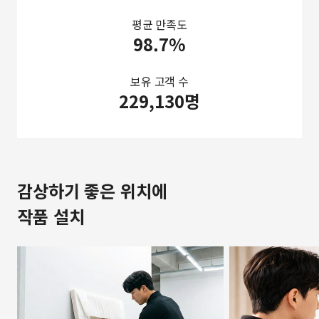
평균 만족도
98.7%
보유 고객 수
229,130명
감상하기 좋은 위치에
작품 설치