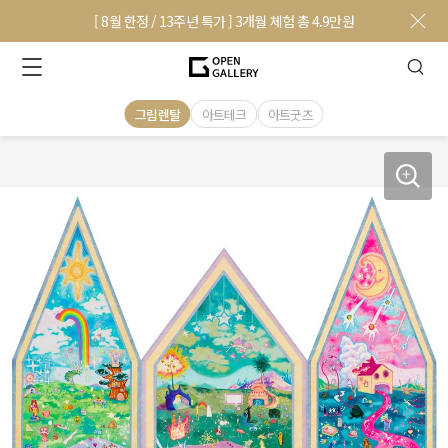
[ 8월 한정 / 13주년 특가 ] 3개월 체험 총 4.9만원
그림렌탈
아트테크
아트굿즈