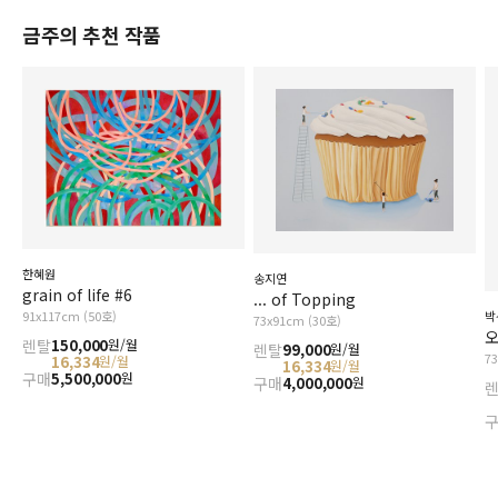
금주의 추천 작품
한혜원
송지연
grain of life #6
... of Topping
91x117cm (50호)
박
73x91cm (30호)
오
렌탈
150,000
원/월
렌탈
99,000
원/월
7
16,334
원/월
16,334
원/월
구매
5,500,000
원
구매
4,000,000
원