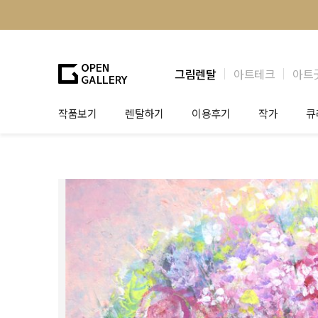
그림렌탈
아트테크
아트
작품보기
렌탈하기
이용후기
작가
큐
그림렌탈
개인 고객
작가소개
제
법인상담
법인 고객
작가공모
작
기프트카드
셀럽 인터뷰
그
테