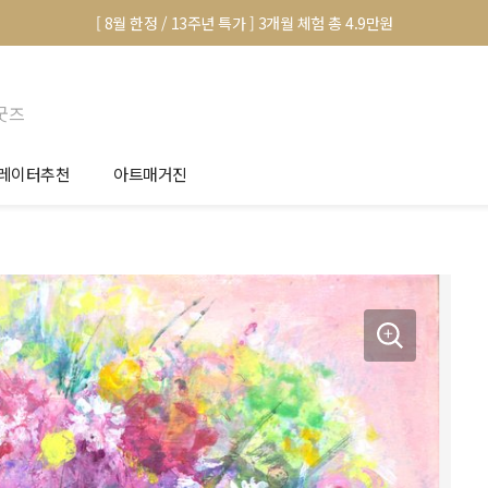
[ 8월 한정 / 13주년 특가 ] 3개월 체험 총 4.9만원
굿즈
레이터추천
아트매거진
안서 신청
전시 정보
품선택 Tip
미술 이야기
림인테리어 Tip
아트 딕셔너리
마별 추천