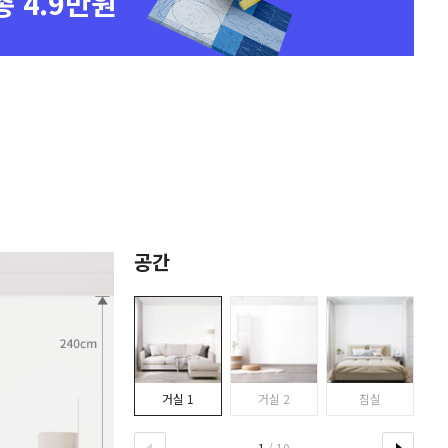
총 4.9만원
공간
거실 1
거실 2
침실
1
/ 10