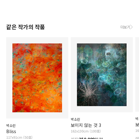
같은 작가의 작품
더보기
박
박소린
보
보이지 않는 것 3
박소린
1
Bliss
162x130cm (100호)
117x91cm (50호)