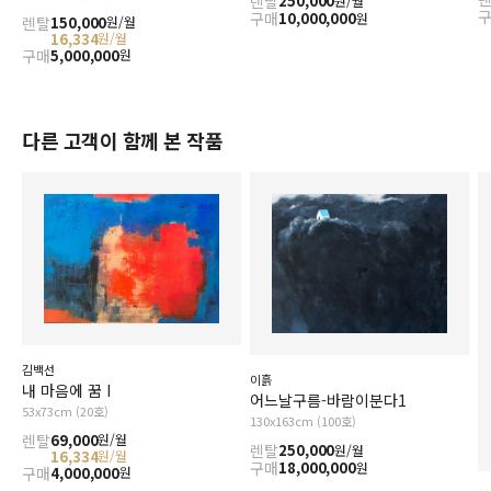
렌탈
250,000
원/월
구매
10,000,000
원
렌탈
150,000
원/월
16,334
원/월
구매
5,000,000
원
다른 고객이 함께 본 작품
김백선
이흙
내 마음에 꿈 I
어느날구름-바람이분다1
53x73cm (20호)
130x163cm (100호)
렌탈
69,000
원/월
렌탈
250,000
원/월
16,334
원/월
구매
18,000,000
원
구매
4,000,000
원