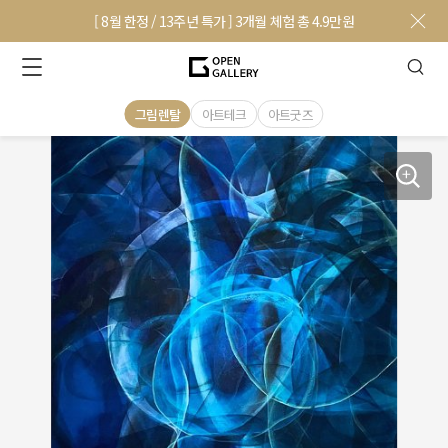
[ 8월 한정 / 13주년 특가 ] 3개월 체험 총 4.9만원
그림렌탈
아트테크
아트굿즈