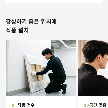
감상하기 좋은 위치에
작품 설치
01
작품 검수
02
공간 맞춤