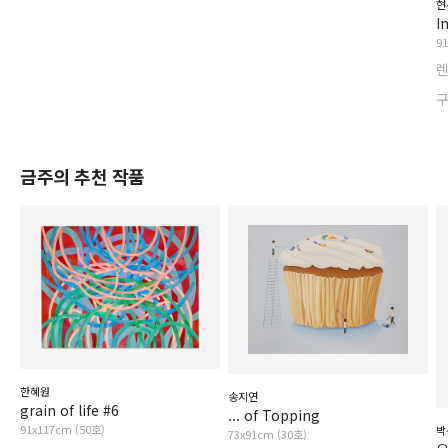
현
I
9
금주의 추천 작품
한혜원
송지연
grain of life #6
... of Topping
91x117cm (50호)
박
73x91cm (30호)