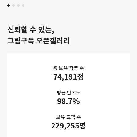
신뢰할 수 있는,
그림구독 오픈갤러리
총 보유 작품 수
74,191점
평균 만족도
98.7%
보유 고객 수
229,255명