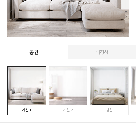
배경색
공간
거실 1
거실 2
침실