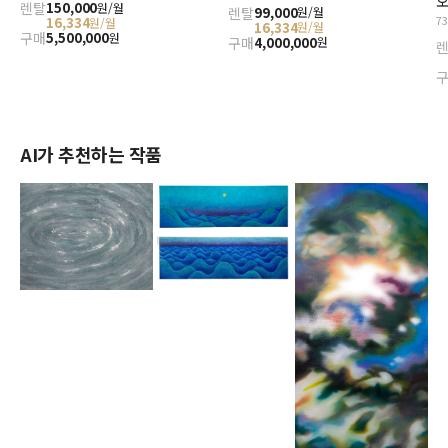
오
렌탈
150,000
원/월
렌탈
99,000
원/월
7
16,334
원/월
16,334
원/월
구매
5,500,000
원
구매
4,000,000
원
AI가 추천하는 작품