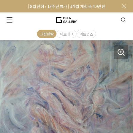
[ 8월 한정 / 13주년 특가 ] 3개월 체험 총 4.9만원
그림렌탈
아트테크
아트굿즈