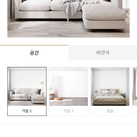
배경색
공간
거실 1
거실 2
침실