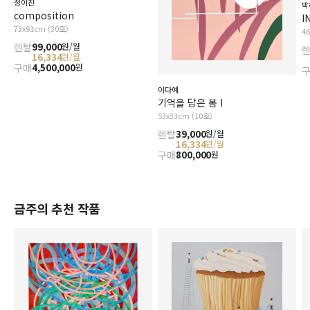
정이진
박
composition
I
73x91cm (30호)
4
렌탈
99,000
원/월
16,334
원/월
구매
4,500,000
원
이다예
기억을 담은 봄 I
53x33cm (10호)
렌탈
39,000
원/월
16,334
원/월
구매
800,000
원
금주의 추천 작품