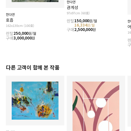
한다연
관계성
97x97cm (60호)
한다연
호흡
렌탈
150,000
원/월
한
16,334
원/월
162x130cm (100호)
구매
2,500,000
원
1
렌탈
250,000
원/월
구매
3,000,000
원
다른 고객이 함께 본 작품