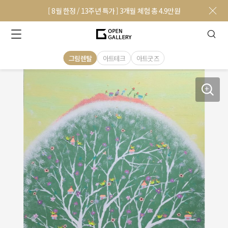
[ 8월 한정 / 13주년 특가 ] 3개월 체험 총 4.9만원
그림렌탈
아트테크
아트굿즈