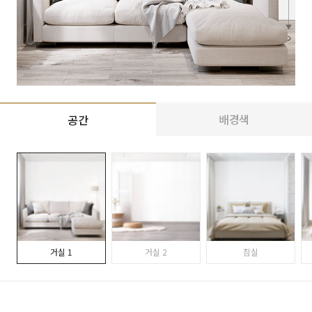
배경색
공간
거실 1
거실 2
침실