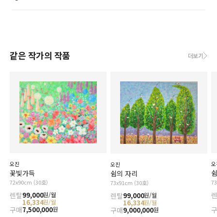
같은 작가의 작품
더보기
오진
오
오진
꽃빛가득
쉼
쉼의 자리
72x90cm (30호)
7
73x91cm (30호)
렌탈
99,000
원/월
렌탈
99,000
원/월
16,334
원/월
16,334
원/월
구매
7,500,000
원
구매
9,000,000
원