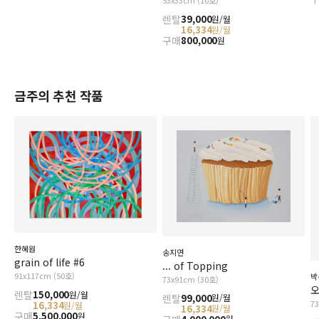
53x33cm (10호)
렌탈
39,000
원/월
16,334
원/월
구매
800,000
원
금주의 추천 작품
한혜원
송지연
grain of life #6
... of Topping
91x117cm (50호)
박
73x91cm (30호)
오
렌탈
150,000
원/월
렌탈
99,000
원/월
7
16,334
원/월
16,334
원/월
구매
5,500,000
원
원