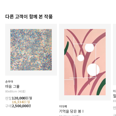
다른 고객이 함께 본 작품
손우아
마음 그물
이
80x80cm (40호)
렌탈
120,000
원/월
6
16,334
원/월
구매
2,500,000
원
이다예
기억을 담은 봄 I