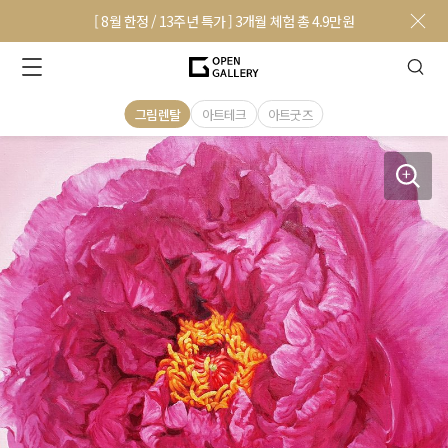
[ 8월 한정 / 13주년 특가 ] 3개월 체험 총 4.9만원
그림렌탈
아트테크
아트굿즈