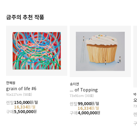
금주의 추천 작품
한혜원
송지연
grain of life #6
... of Topping
91x117cm (50호)
박
73x91cm (30호)
오
렌탈
150,000
원/월
렌탈
99,000
원/월
7
16,334
원/월
16,334
원/월
구매
5,500,000
원
구매
4,000,000
원