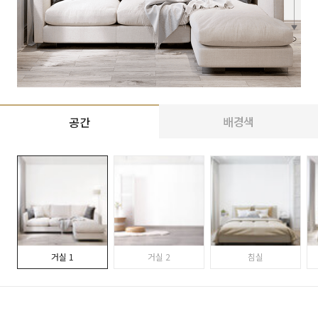
배경색
공간
거실 1
거실 2
침실