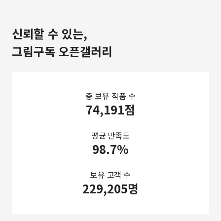
신뢰할 수 있는,
그림구독 오픈갤러리
총 보유 작품 수
74,191점
평균 만족도
98.7%
보유 고객 수
229,205명