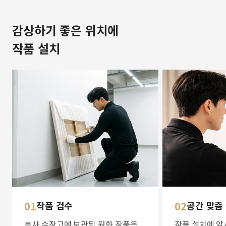
감상하기 좋은 위치에
작품 설치
01
작품 검수
02
공간 맞춤
본사 수장고에 보관된 원화 작품은
작품 설치에 앞