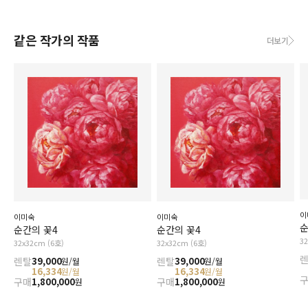
같은 작가의 작품
더보기
이
이미숙
이미숙
순
순간의 꽃4
순간의 꽃4
3
32x32cm (6호)
32x32cm (6호)
렌탈
39,000
렌탈
39,000
원/월
원/월
16,334
16,334
원/월
원/월
구매
1,800,000
구매
1,800,000
원
원