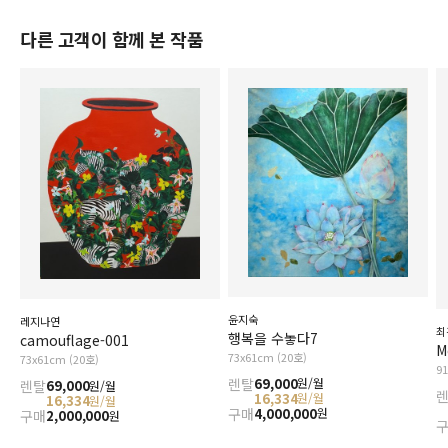
다른 고객이 함께 본 작품
윤지숙
레지나연
최
행복을 수놓다7
camouflage-001
M
73x61cm (20호)
73x61cm (20호)
9
렌탈
69,000
원/월
렌탈
69,000
원/월
16,334
원/월
16,334
원/월
구매
4,000,000
원
구매
2,000,000
원