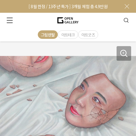
[ 8월 한정 / 13주년 특가 ] 3개월 체험 총 4.9만원
그림렌탈
아트테크
아트굿즈