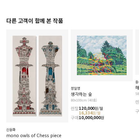
다른 고객이 함께 본 작품
윤
해
정일영
생각하는 숲
5
80x100cm (40호)
렌탈
120,000
원/월
16,334
원/월
구매
10,000,000
원
신윤화
mono owls of Chess piece