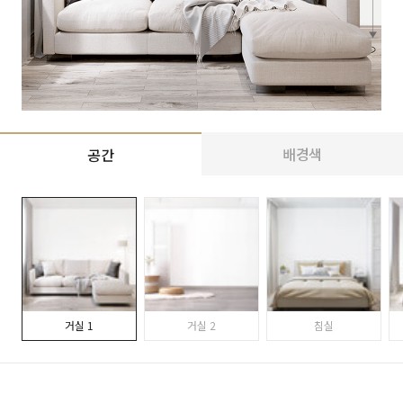
배경색
공간
거실 1
거실 2
침실