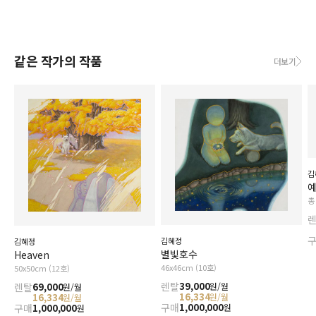
같은 작가의 작품
더보기
김
예
총
김혜정
김혜정
별빛호수
Heaven
46x46cm (10호)
50x50cm (12호)
렌탈
39,000
원/월
렌탈
69,000
원/월
16,334
원/월
16,334
원/월
구매
1,000,000
원
구매
1,000,000
원