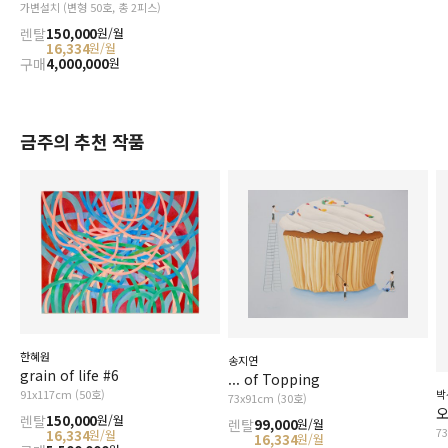
가변설치 (변형 50호, 총 2피스)
렌탈
150,000
원/월
16,334
원/월
구매
4,000,000
원
금주의 추천 작품
한혜원
송지연
grain of life #6
... of Topping
91x117cm (50호)
박
73x91cm (30호)
오
렌탈
150,000
원/월
렌탈
99,000
원/월
7
16,334
원/월
16,334
원/월