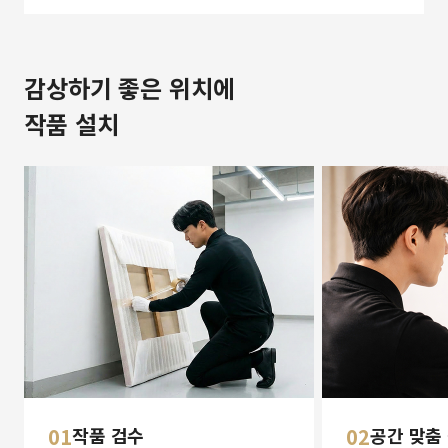
감상하기 좋은 위치에
작품 설치
01
작품 검수
02
공간 맞춤