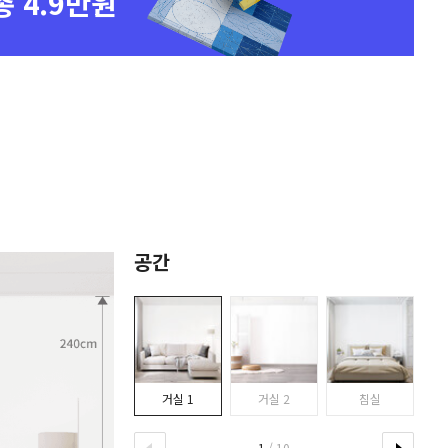
총 4.9만원
공간
거실 1
거실 2
침실
1
/ 10