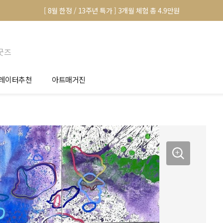
[ 8월 한정 / 13주년 특가 ] 3개월 체험 총 4.9만원
굿즈
레이터추천
아트매거진
안서 신청
전시 정보
품선택 Tip
미술 이야기
림인테리어 Tip
아트 딕셔너리
마별 추천