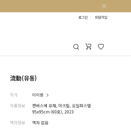
로그인
회원가입
流動(유동)
작가
이이용
작품정보
캔버스에 유채, 아크릴, 오일파스텔
95x95cm (60호), 2023
액자정보
액자 없음