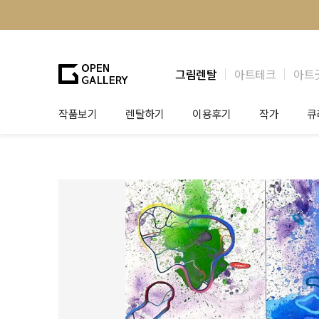
그림렌탈
아트테크
아트
작품보기
렌탈하기
이용후기
작가
큐
그림렌탈
개인 고객
작가소개
제
법인상담
법인 고객
작가공모
작
기프트카드
셀럽 인터뷰
그
테