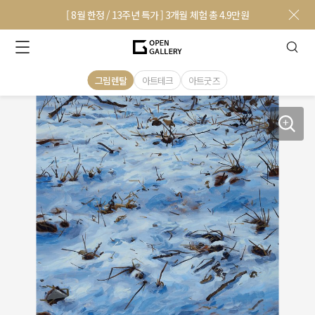
[ 8월 한정 / 13주년 특가 ] 3개월 체험 총 4.9만원
그림렌탈
아트테크
아트굿즈