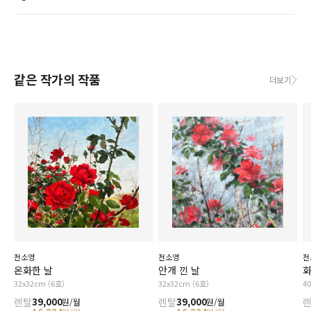
같은 작가의 작품
더보기
전소영
전
전소영
안개 낀 날
화
온화한 날
32x32cm (6호)
4
32x32cm (6호)
렌탈
39,000
렌탈
39,000
원/월
원/월