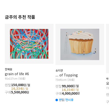
금주의 추천 작품
한혜원
송지연
grain of life #6
... of Topping
91x117cm (50호)
박
73x91cm (30호)
오
렌탈
150,000
원/월
렌탈
99,000
원/월
7
16,334
원/월
16,334
원/월
구매
5,500,000
원
구매
4,000,000
원
렌탈/전시중