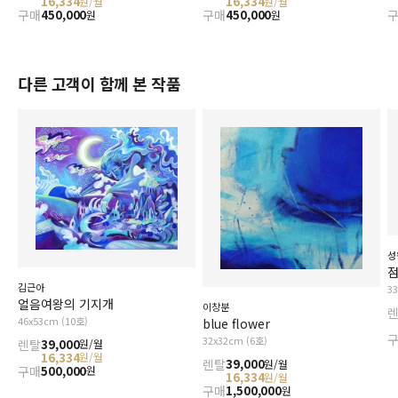
16,334
16,334
원/월
원/월
구매
450,000
구매
450,000
원
원
다른 고객이 함께 본 작품
성
김근아
3
얼음여왕의 기지개
이창분
46x53cm (10호)
blue flower
32x32cm (6호)
렌탈
39,000
원/월
16,334
원/월
렌탈
39,000
원/월
구매
500,000
원
16,334
원/월
구매
1,500,000
원