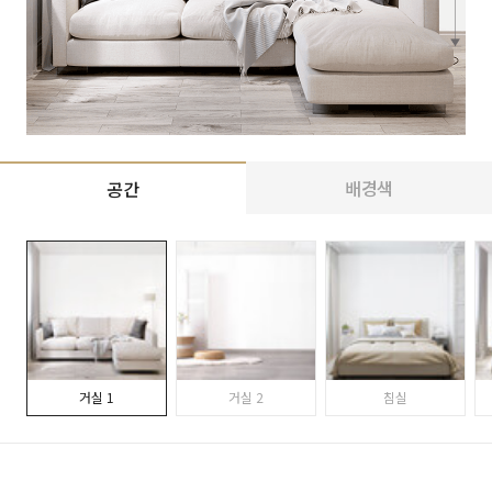
배경색
공간
거실 1
거실 2
침실