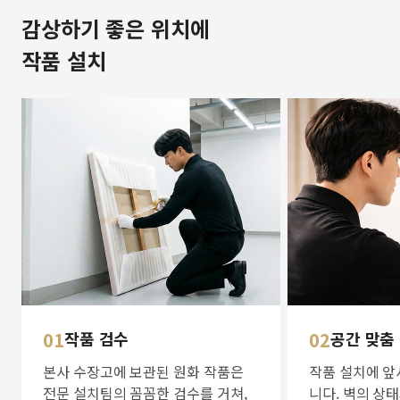
감상하기 좋은 위치에
작품 설치
01
작품 검수
02
공간 맞춤
본사 수장고에 보관된 원화 작품은
작품 설치에 앞
전문 설치팀의 꼼꼼한 검수를 거쳐,
니다. 벽의 상