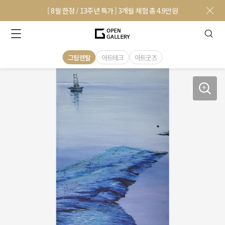
[ 8월 한정 / 13주년 특가 ] 3개월 체험 총 4.9만원
그림렌탈
아트테크
아트굿즈