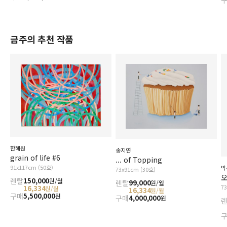
금주의 추천 작품
한혜원
송지연
grain of life #6
... of Topping
91x117cm (50호)
박
73x91cm (30호)
오
렌탈
150,000
원/월
렌탈
99,000
원/월
7
16,334
원/월
16,334
원/월
구매
5,500,000
원
구매
4,000,000
원