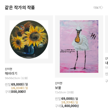
같은 작가의 작품
더보기
신
내
5
신미현
해바라기
50x50x15cm (12호)
신미현
렌탈
69,000
원/월
보물
16,334
원/월
구매
800,000
원
72x53cm (20호)
렌탈
69,000
원/월
16,334
원/월
구매
1,400,000
원