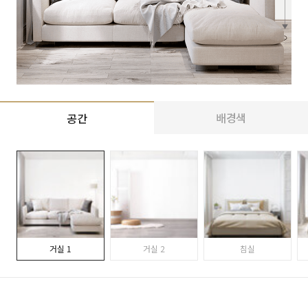
배경색
공간
거실 1
거실 2
침실