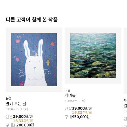
다른 고객이 함께 본 작품
의동
개여울
문경
최
35x35cm (8호)
별비 오는 날
일
렌탈
39,000
원/월
53x46cm (10호)
6
16,334
원/월
렌탈
39,000
원/월
구매
950,000
원
16,334
원/월
구매
1,200,000
원