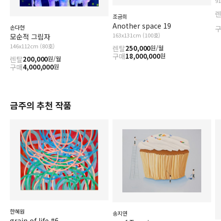
9
조금희
Another space 19
손다현
163x131cm (100호)
모순적 그림자
146x112cm (80호)
렌탈
250,000
원/월
구매
18,000,000
원
렌탈
200,000
원/월
구매
4,000,000
원
금주의 추천 작품
한혜원
송지연
grain of life #6