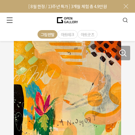
[ 8월 한정 / 13주년 특가 ] 3개월 체험 총 4.9만원
그림렌탈
아트테크
아트굿즈