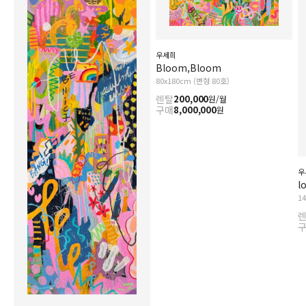
우세희
Bloom,Bloom
80x180cm (변형 80호)
렌탈
200,000
원/월
구매
8,000,000
원
우
l
1