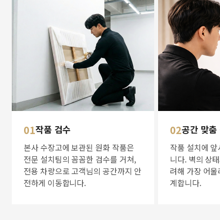
01
작품 검수
02
공간 맞춤
본사 수장고에 보관된 원화 작품은
작품 설치에 앞
전문 설치팀의 꼼꼼한 검수를 거쳐,
니다. 벽의 상
전용 차량으로 고객님의 공간까지 안
려해 가장 어울
전하게 이동합니다.
계합니다.