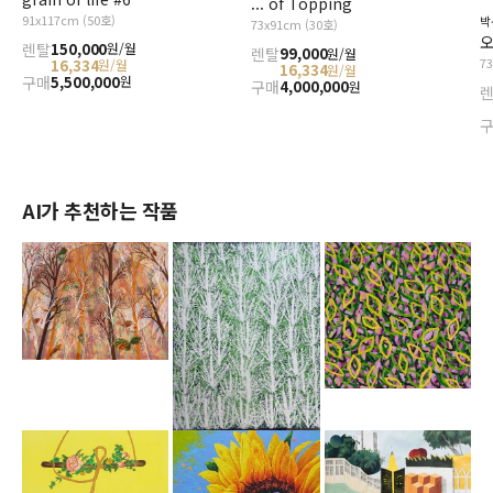
... of Topping
91x117cm (50호)
박
73x91cm (30호)
오
렌탈
150,000
원/월
렌탈
99,000
원/월
7
16,334
원/월
16,334
원/월
구매
5,500,000
원
구매
4,000,000
원
AI가 추천하는 작품