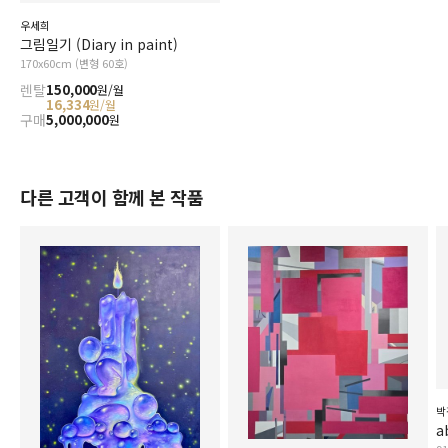
우세희
그림일기 (Diary in paint)
170x60cm (변형 60호)
렌탈
150,000
원/월
16,334
원/월
구매
5,000,000
원
다른 고객이 함께 본 작품
박
a