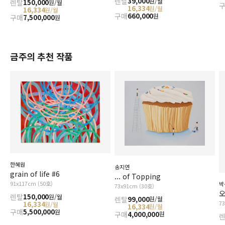
렌탈
39,000
원/월
렌탈
150,000
원/월
16,334
원/월
16,334
원/월
구매
660,000
원
구매
7,500,000
원
금주의 추천 작품
한혜원
송지연
grain of life #6
... of Topping
91x117cm (50호)
박
73x91cm (30호)
오
렌탈
150,000
원/월
렌탈
99,000
원/월
7
16,334
원/월
16,334
원/월
구매
5,500,000
원
구매
4,000,000
원