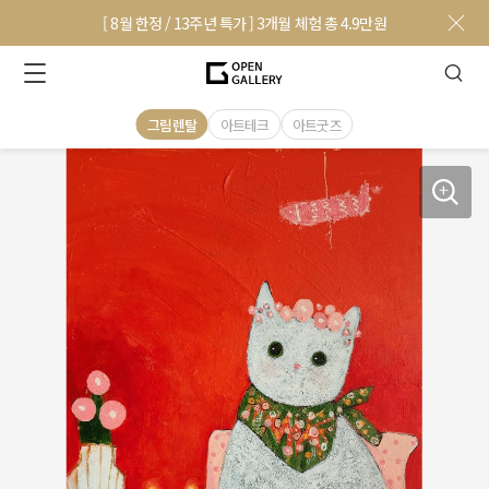
[ 8월 한정 / 13주년 특가 ] 3개월 체험 총 4.9만원
그림렌탈
아트테크
아트굿즈