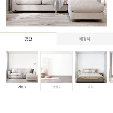
배경색
공간
거실 1
거실 2
침실