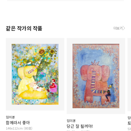
같은 작가의 작품
더보기
임미경
임
임미경
함께라서 좋아
당근 잘 될꺼야!
146x112cm (80호)
5