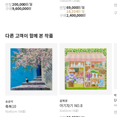
73x53cm (20호)
렌탈
200,000
원/월
렌탈
69,000
원/월
구매
9,600,000
원
16,334
원/월
구매
2,400,000
원
다른 고객이 함께 본 작품
박
U
설혜경
송금석
4
아기자기 NO.8
축복10
32x32cm (6호)
91x91cm (50호)