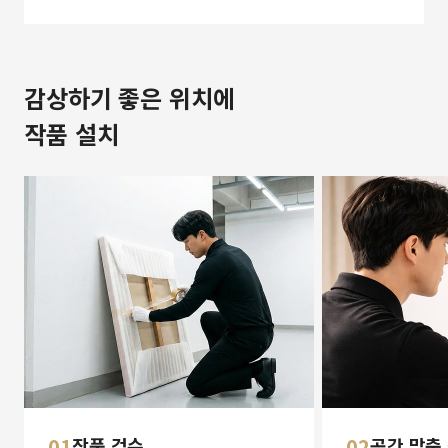
감상하기 좋은 위치에
작품 설치
01
작품 검수
02
공간 맞춤