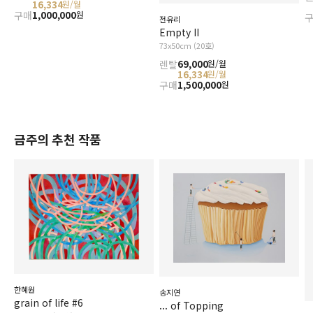
16,334
원/월
구매
1,000,000
원
전유리
Empty II
73x50cm (20호)
렌탈
69,000
원/월
16,334
원/월
구매
1,500,000
원
금주의 추천 작품
한혜원
송지연
grain of life #6
... of Topping