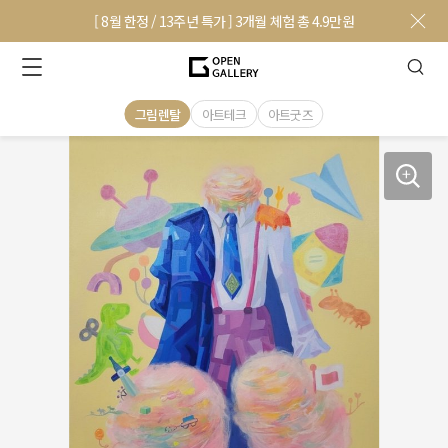
[ 8월 한정 / 13주년 특가 ] 3개월 체험 총 4.9만원
그림렌탈
아트테크
아트굿즈