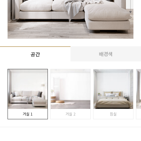
배경색
공간
거실 1
거실 2
침실