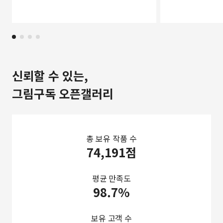
신뢰할 수 있는,
그림구독 오픈갤러리
총 보유 작품 수
74,191점
평균 만족도
98.7%
보유 고객 수