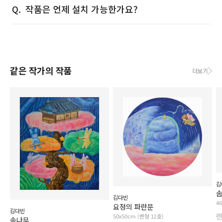
작품은 언제 설치 가능한가요?
같은 작가의 작품
더보기
김
솜
김다빈
4
요정의 파란문
김다빈
50x50cm (변형 12호)
솜나무