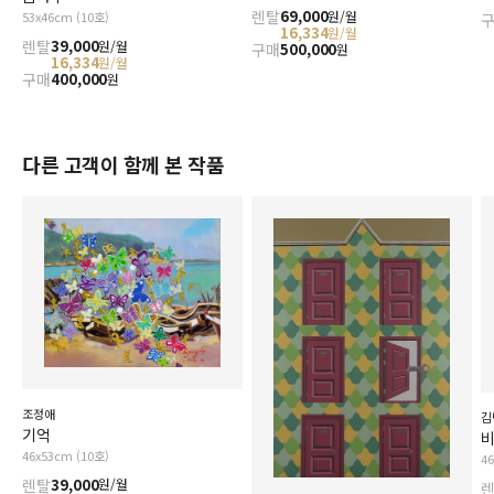
렌탈
69,000
원/월
53x46cm (10호)
16,334
원/월
렌탈
39,000
원/월
구매
500,000
원
16,334
원/월
구매
400,000
원
다른 고객이 함께 본 작품
조정애
김
기억
비
46x53cm (10호)
4
렌탈
39,000
원/월