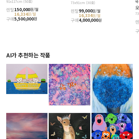
91x117cm (50호)
박
73x91cm (30호)
오
렌탈
150,000
원/월
렌탈
99,000
원/월
7
16,334
원/월
16,334
원/월
구매
5,500,000
원
구매
4,000,000
원
AI가 추천하는 작품