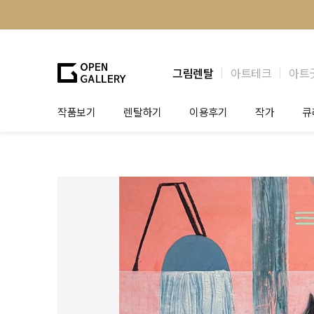
그림렌탈
아트테크
아트
작품보기
렌탈하기
이용후기
작가
큐
그림렌탈
개인 고객
작가소개
제
법인상담
법인 고객
작가공모
작
기프트카드
셀럽 인터뷰
그
테