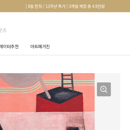
[ 8월 한정 / 13주년 특가 ] 3개월 체험 총 4.9만원
굿즈
레이터추천
아트매거진
안서 신청
전시 정보
품선택 Tip
미술 이야기
림인테리어 Tip
아트 딕셔너리
마별 추천