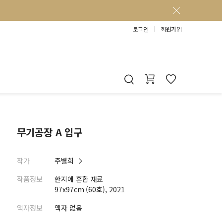
로그인
회원가입
무기공장 A 입구
작가
주별희
작품정보
한지에 혼합 재료
97x97cm (60호), 2021
액자정보
액자 없음