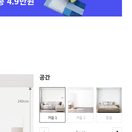
총 4.9만원
공간
거실 1
거실 2
침실
1
/ 10