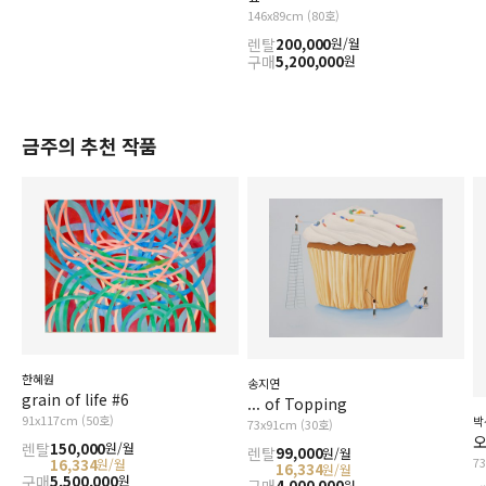
146x89cm (80호)
렌탈
200,000
원/월
구매
5,200,000
원
금주의 추천 작품
한혜원
송지연
grain of life #6
... of Topping
91x117cm (50호)
박
73x91cm (30호)
오
렌탈
150,000
원/월
렌탈
99,000
원/월
7
16,334
원/월
16,334
원/월
구매
5,500,000
원
4,000,000
원