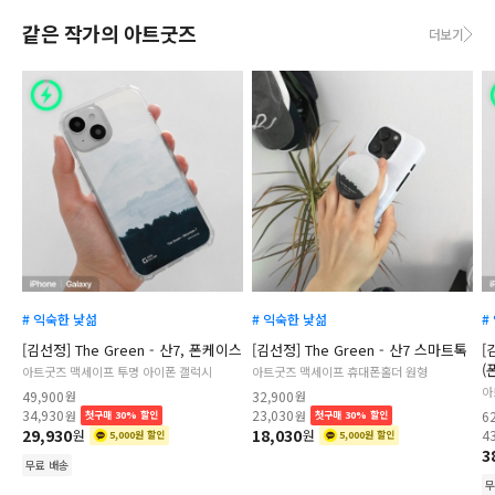
같은 작가의 아트굿즈
더보기
# 익숙한 낯섦
# 익숙한 낯섦
#
[김선정] The Green - 산7, 폰케이스
[김선정] The Green - 산7 스마트톡
[
(
아트굿즈 맥세이프 투명 아이폰 갤럭시
아트굿즈 맥세이프 휴대폰홀더 원형
아
49,900
원
32,900
원
34,930
23,030
원
원
6
첫구매 30% 할인
첫구매 30% 할인
29,930
18,030
원
원
4
5,000원 할인
5,000원 할인
3
무료 배송
무