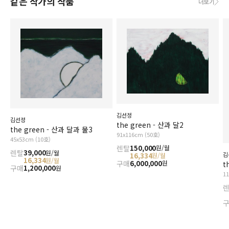
같은 작가의 작품
더보기
김선정
김선정
the green - 산과 달2
the green - 산과 달과 물3
91x116cm (50호)
45x53cm (10호)
렌탈
150,000
원/월
렌탈
39,000
원/월
김
16,334
원/월
16,334
원/월
구매
6,000,000
원
t
구매
1,200,000
원
1