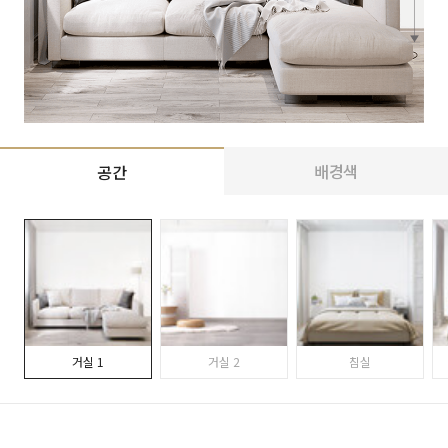
배경색
공간
거실 1
거실 2
침실