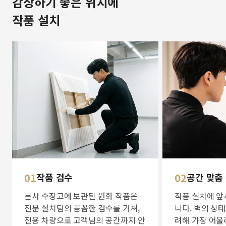
감상하기 좋은 위치에
작품 설치
01
작품 검수
02
공간 맞춤
본사 수장고에 보관된 원화 작품은
작품 설치에 앞
전문 설치팀의 꼼꼼한 검수를 거쳐,
니다. 벽의 상
전용 차량으로 고객님의 공간까지 안
려해 가장 어울