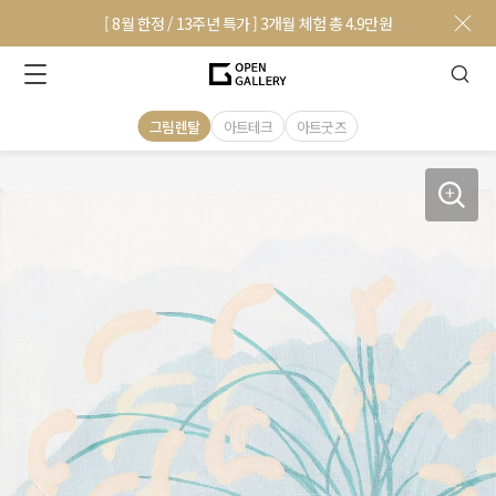
[ 8월 한정 / 13주년 특가 ] 3개월 체험 총 4.9만원
그림렌탈
아트테크
아트굿즈