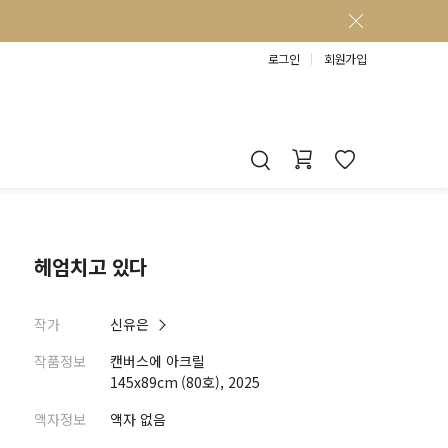
로그인
회원가입
헤엄치고 있다
작가
신유은
작품정보
캔버스에 아크릴
145x89cm (80호), 2025
액자정보
액자 없음