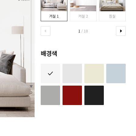
거실 1
거실 2
침실
1
/ 10
배경색