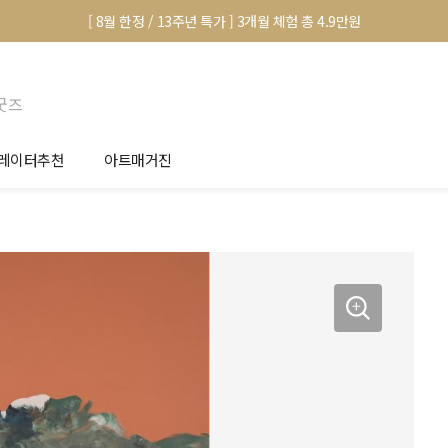
[ 8월 한정 / 13주년 특가 ] 3개월 체험 총 4.9만원
굿즈
레이터추천
아트매거진
안서 신청
전시 정보
품선택 Tip
미술 이야기
림인테리어 Tip
아트 딕셔너리
마별 추천