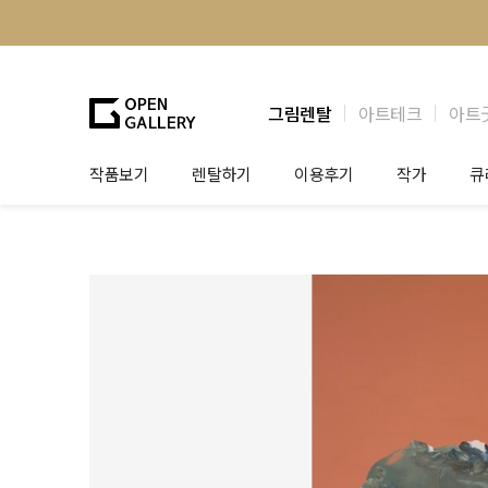
그림렌탈
아트테크
아트
작품보기
렌탈하기
이용후기
작가
큐
그림렌탈
개인 고객
작가소개
제
법인상담
법인 고객
작가공모
작
기프트카드
셀럽 인터뷰
그
테