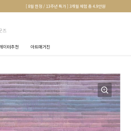
[ 8월 한정 / 13주년 특가 ] 3개월 체험 총 4.9만원
굿즈
레이터추천
아트매거진
안서 신청
전시 정보
품선택 Tip
미술 이야기
림인테리어 Tip
아트 딕셔너리
마별 추천