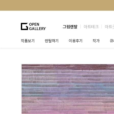
그림렌탈
아트테크
아트
작품보기
렌탈하기
이용후기
작가
큐
그림렌탈
개인 고객
작가소개
제
법인상담
법인 고객
작가공모
작
기프트카드
셀럽 인터뷰
그
테