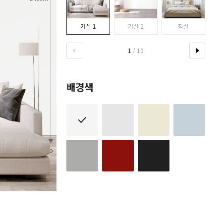
거실 1
거실 2
침실
1
/ 10
배경색