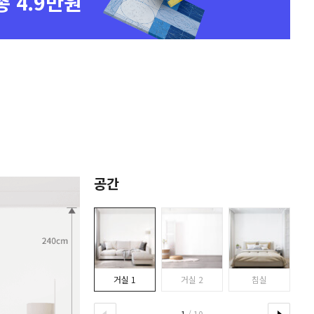
총 4.9만원
공간
거실 1
거실 2
침실
1
/ 10