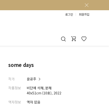
로그인
회원가입
some days
작가
윤공주
작품정보
비단에 석채, 분채
40x51cm (10호), 2022
액자정보
액자 없음