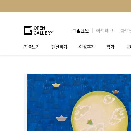
그림렌탈
아트테크
아트
작품보기
렌탈하기
이용후기
작가
큐
그림렌탈
개인 고객
작가소개
제
법인상담
법인 고객
작가공모
작
기프트카드
셀럽 인터뷰
그
테