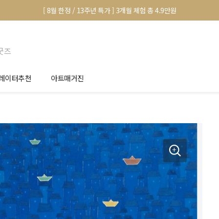
[ 8월 한정 / 13주년 특가 ] 3개월 체험 총 4.9만원
굿즈
레이터추천
아트매거진
안서 신청
전시 정보
품선택 Tip
미술 이야기
림인테리어 Tip
아트 딕셔너리
마별 추천