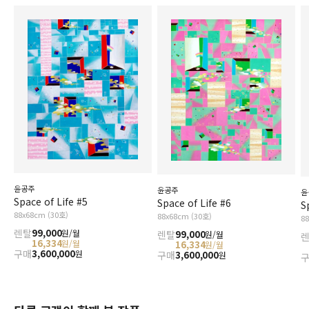
윤공주
윤공주
윤
Space of Life #5
Space of Life #6
S
88x68cm (30호)
88x68cm (30호)
8
렌탈
99,000
원/월
렌탈
99,000
원/월
16,334
원/월
16,334
원/월
구매
3,600,000
원
구매
3,600,000
원