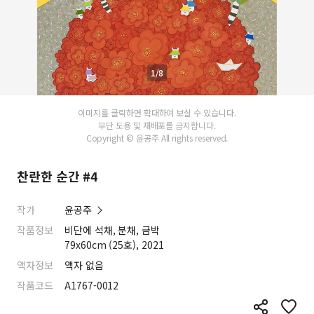
1/8
이미지를 클릭하면 확대하여 보실 수 있습니다.
무단 도용 및 재배포를 금지합니다.
Copyright © 윤공주 All rights reserved.
찬란한 순간 #4
작가
윤공주
작품정보
비단에 석채, 분채, 금박
79x60cm (25호), 2021
액자정보
액자 없음
작품코드
A1767-0012