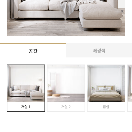
배경색
공간
거실 1
거실 2
침실