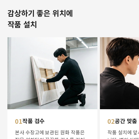
감상하기 좋은 위치에
작품 설치
01
작품 검수
02
공간 맞춤
본사 수장고에 보관된 원화 작품은
작품 설치에 앞