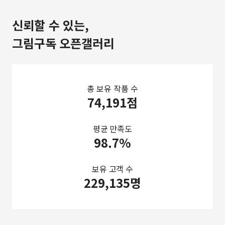
신뢰할 수 있는,
그림구독 오픈갤러리
총 보유 작품 수
74,191점
평균 만족도
98.7%
보유 고객 수
229,135명