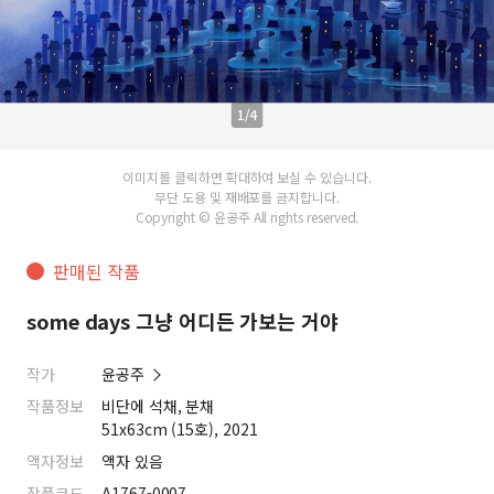
1/4
이미지를 클릭하면 확대하여 보실 수 있습니다.
무단 도용 및 재배포를 금지합니다.
Copyright © 윤공주 All rights reserved.
판매된 작품
some days 그냥 어디든 가보는 거야
작가
윤공주
작품정보
비단에 석채, 분채
51x63cm (15호), 2021
액자정보
액자 있음
작품코드
A1767-0007