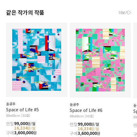
같은 작가의 작품
더보기
윤공주
윤공주
윤
Space of Life #5
Space of Life #6
S
88x68cm (30호)
88x68cm (30호)
8
렌탈
99,000
원/월
렌탈
99,000
원/월
16,334
원/월
16,334
원/월
구매
3,600,000
원
구매
3,600,000
원