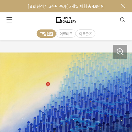
[ 8월 한정 / 13주년 특가 ] 3개월 체험 총 4.9만원
그림렌탈
아트테크
아트굿즈