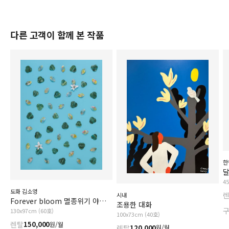
다른 고객이 함께 본 작품
한
4
도화 김소영
시내
Forever bloom 멸종위기 야생식물1급_황근
조용한 대화
130x97cm (60호)
100x73cm (40호)
렌탈
150,000
원/월
렌탈
120,000
원/월