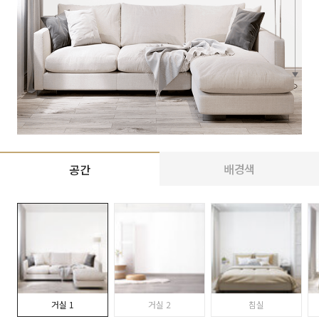
배경색
공간
거실 1
거실 2
침실