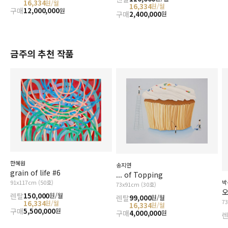
16,334
원/월
16,334
원/월
구매
12,000,000
원
구매
2,400,000
원
금주의 추천 작품
한혜원
송지연
grain of life #6
... of Topping
91x117cm (50호)
박
73x91cm (30호)
오
렌탈
150,000
원/월
렌탈
99,000
원/월
7
16,334
원/월
16,334
원/월
구매
5,500,000
원
구매
4,000,000
원