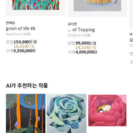
한혜원
송지연
grain of life #6
... of Topping
91x117cm (50호)
박
73x91cm (30호)
오
렌탈
150,000
원/월
렌탈
99,000
원/월
7
16,334
원/월
16,334
원/월
구매
5,500,000
원
구매
4,000,000
원
AI가 추천하는 작품