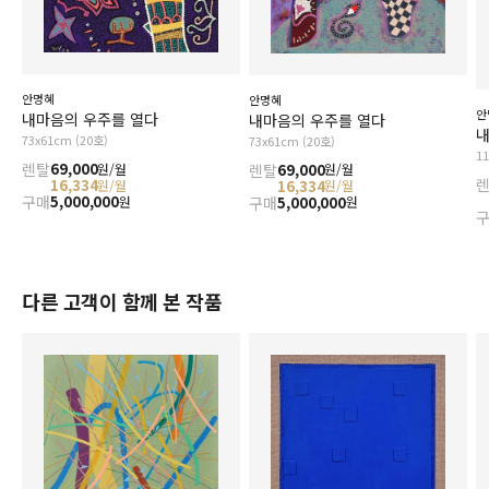
안명혜
안명혜
안
내마음의 우주를 열다
내마음의 우주를 열다
내
73x61cm (20호)
73x61cm (20호)
1
렌탈
69,000
렌탈
69,000
원/월
원/월
16,334
16,334
원/월
원/월
구매
5,000,000
구매
5,000,000
원
원
다른 고객이 함께 본 작품