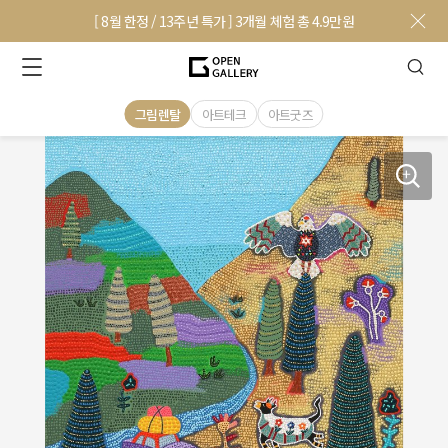
[ 8월 한정 / 13주년 특가 ] 3개월 체험 총 4.9만원
그림렌탈
아트테크
아트굿즈