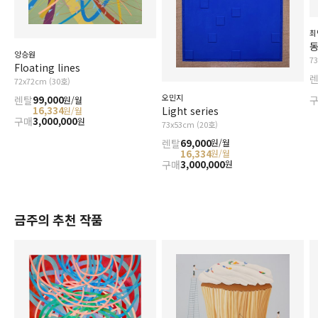
최
양승원
7
Floating lines
72x72cm (30호)
오민지
렌탈
99,000
원/월
Light series
16,334
원/월
구매
3,000,000
원
73x53cm (20호)
렌탈
69,000
원/월
16,334
원/월
구매
3,000,000
원
금주의 추천 작품