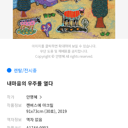
1/2
이미지를 클릭하면 확대하여 보실 수 있습니다.
무단 도용 및 재배포를 금지합니다.
Copyright © 안명혜 All rights reserved.
렌탈/전시중
내마음의 우주를 열다
작가
안명혜
작품정보
캔버스에 아크릴
91x73cm (30호), 2019
액자정보
액자 없음
작품코드
A1744-0003